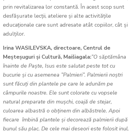
prin revitalizarea lor constantă. În acest scop sunt
desfășurate lecții, ateliere și alte activitățile
educaționale care sunt adresate atât copiilor, cât și
adulților.
Irina WASILEVSKA, directoare, Centrul de
Meșteșuguri și Cultură, Maišiagala:
”O săptămâna
înainte de Paște, Isus este salutat peste tot cu
bucurie și cu asemenea ”Palmieri”. Palmierii noștri
sunt făcuți din plantele pe care le adunăm pe
câmpurile noastre. Ele sunt colorate cu vopsele
natural preparate din mușchi, coajă de stejar,
culoarea albastră o obținem din albăstrele. Apoi
fiecare îmbină plantele și decorează palmierii după
bunul său plac. De cele mai deseori este folosit inul.