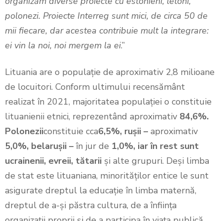
organizăm diverse proiecte cu estonieni, letoni,
polonezi. Proiecte Interreg sunt mici, de circa 50 de
mii fiecare, dar acestea contribuie mult la integrare:
ei vin la noi, noi mergem la ei
.”
Lituania are o populație de aproximativ 2,8 milioane
de locuitori. Conform ultimului recensământ
realizat în 2021, majoritatea populației o constituie
lituanienii etnici, reprezentând aproximativ
84,6%.
Polonezii
constituie cca
6,5%, rușii
–
aproximativ
5,0%, belarușii
–
în jur de
1,0%, iar în rest sunt
ucrainenii
,
evreii
,
tătarii
și alte grupuri. Deși limba
de stat este lituaniana, minorităților entice le sunt
asigurate dreptul la educație în limba maternă,
dreptul de a-și păstra cultura, de a înființa
organizații proprii și de a participa în viața publică.