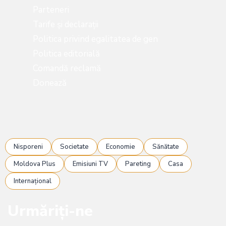
Parteneri
Tarife și declarații
Politica privind egalitatea de gen
Politica editorială
Comandă reclamă
Donează
Nisporeni
Societate
Economie
Sănătate
Moldova Plus
Emisiuni TV
Pareting
Casa
Internațional
Urmăriți-ne