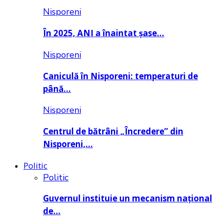
Nisporeni
În 2025, ANI a înaintat șase…
Nisporeni
Caniculă în Nisporeni: temperaturi de
până…
Nisporeni
Centrul de bătrâni „Încredere” din
Nisporeni,…
Politic
Politic
Guvernul instituie un mecanism național
de…