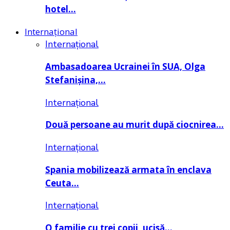
hotel…
Internațional
Internațional
Ambasadoarea Ucrainei în SUA, Olga
Stefanișina,…
Internațional
Două persoane au murit după ciocnirea…
Internațional
Spania mobilizează armata în enclava
Ceuta…
Internațional
O familie cu trei copii, ucisă…