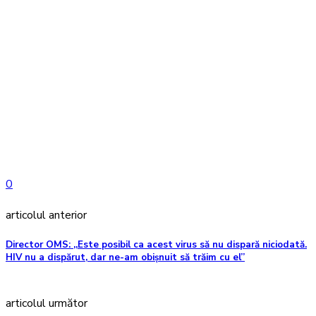
0
articolul anterior
Director OMS: „Este posibil ca acest virus să nu dispară niciodată.
HIV nu a dispărut, dar ne-am obișnuit să trăim cu el”
articolul următor