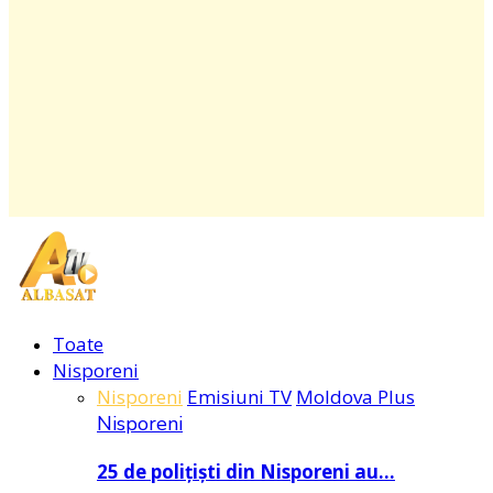
Facebook
Instagram
Youtube
Toate
Nisporeni
Nisporeni
Emisiuni TV
Moldova Plus
Nisporeni
25 de polițiști din Nisporeni au…