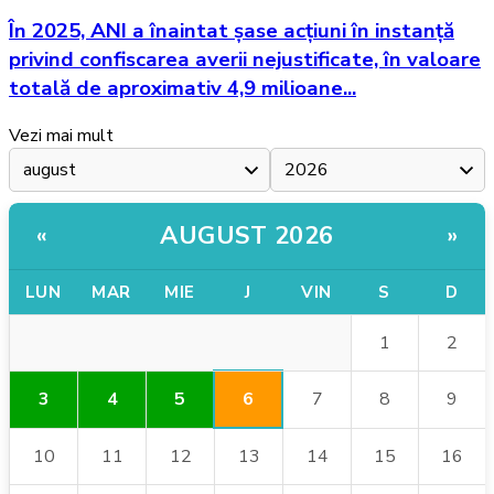
În 2025, ANI a înaintat șase acțiuni în instanță
privind confiscarea averii nejustificate, în valoare
totală de aproximativ 4,9 milioane...
Vezi mai mult
AUGUST 2026
«
»
LUN
MAR
MIE
J
VIN
S
D
1
2
6
3
4
5
7
8
9
10
11
12
13
14
15
16