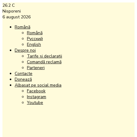
26.2
C
Nisporeni
6 august 2026
Română
Română
Русский
English
Despre noi
Tarife și declarații
Comandă reclamă
Parteneri
Contacte
Donează
Albasat pe social media
Facebook
Instagram
Youtube