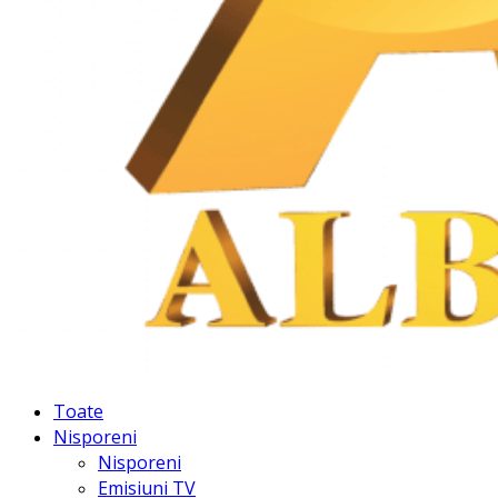
Facebook
Instagram
Youtube
Toate
Nisporeni
Nisporeni
Emisiuni TV