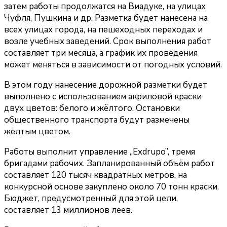
затем работы продолжатся на Виадуке, на улицах
Чуфля, Пушкина и др. Разметка будет нанесена на
всех улицах города, на пешеходных переходах и
возле учебных заведений. Срок выполнения работ
составляет три месяца, а график их проведения
может меняться в зависимости от погодных условий.
В этом году нанесение дорожной разметки будет
выполнено с использованием акриловой краски
двух цветов: белого и жёлтого. Остановки
общественного транспорта будут размечены
жёлтым цветом.
Работы выполнит управление „Exdrupo”, тремя
бригадами рабочих. Запланированный объём работ
составляет 120 тысяч квадратных метров, на
конкурсной основе закуплено около 70 тонн краски.
Бюджет, предусмотренный для этой цели,
составляет 13 миллионов леев.