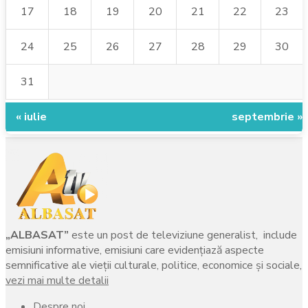
17
18
19
20
21
22
23
24
25
26
27
28
29
30
31
« iulie
septembrie »
„ALBASAT”
este un post de televiziune generalist, include
emisiuni informative, emisiuni care evidenţiază aspecte
semnificative ale vieţii culturale, politice, economice şi sociale,
vezi mai multe detalii
Despre noi