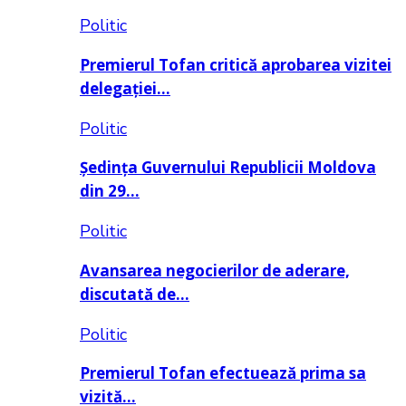
Politic
Premierul Tofan critică aprobarea vizitei
delegației…
Politic
Ședința Guvernului Republicii Moldova
din 29…
Politic
Avansarea negocierilor de aderare,
discutată de…
Politic
Premierul Tofan efectuează prima sa
vizită…