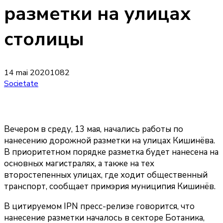
разметки на улицах
столицы
14 mai 2020
1082
Societate
Вечером в среду, 13 мая, начались работы по
нанесению дорожной разметки на улицах Кишинёва.
В приоритетном порядке разметка будет нанесена на
основных магистралях, а также на тех
второстепенных улицах, где ходит общественный
транспорт, сообщает примэрия муниципия Кишинёв.
В цитируемом IPN пресс-релизе говорится, что
нанесение разметки началось в секторе Ботаника,