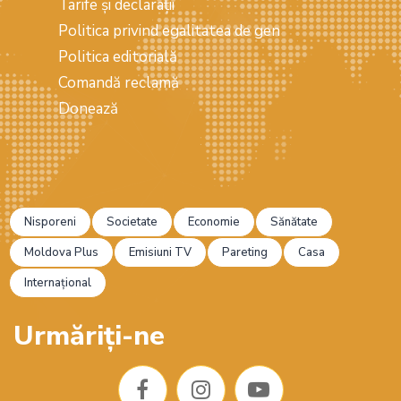
Tarife și declarații
Politica privind egalitatea de gen
Politica editorială
Comandă reclamă
Donează
Nisporeni
Societate
Economie
Sănătate
Moldova Plus
Emisiuni TV
Pareting
Casa
Internațional
Urmăriți-ne