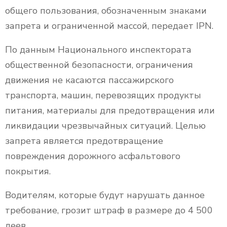
общего пользования, обозначенным знаками
запрета и ограниченной массой, передает IPN.
По данным Национального инспектората
общественной безопасности, ограничения
движения не касаются пассажирского
транспорта, машин, перевозящих продукты
питания, материалы для предотвращения или
ликвидации чрезвычайных ситуаций. Целью
запрета является предотвращение
повреждения дорожного асфальтового
покрытия.
Водителям, которые будут нарушать данное
требование, грозит штраф в размере до 4 500
леев.