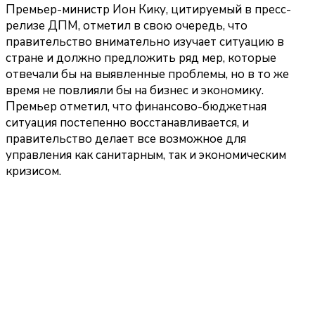
Премьер-министр Ион Кику, цитируемый в пресс-
релизе ДПМ, отметил в свою очередь, что
правительство внимательно изучает ситуацию в
стране и должно предложить ряд мер, которые
отвечали бы на выявленные проблемы, но в то же
время не повлияли бы на бизнес и экономику.
Премьер отметил, что финансово-бюджетная
ситуация постепенно восстанавливается, и
правительство делает все возможное для
управления как санитарным, так и экономическим
кризисом.