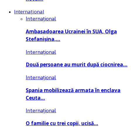
Internațional
Internațional
Ambasadoarea Ucrainei în SUA, Olga
Stefanișina,…
Internațional
Două persoane au murit după ciocnirea…
Internațional
Spania mobilizează armata în enclava
Ceuta…
Internațional
O familie cu trei copii, ucisă…