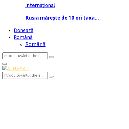
Internațional
Rusia mărește de 10 ori taxa…
Donează
Română
Română
Search
Search
for:
Primary
Menu
Search
Search
for: