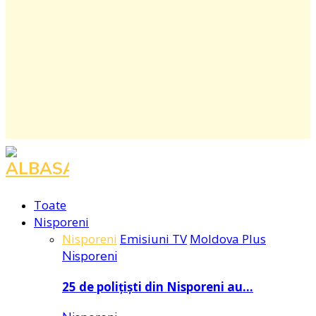
Facebook
Instagram
Youtube
Toate
Nisporeni
Nisporeni
Emisiuni TV
Moldova Plus
Nisporeni
25 de polițiști din Nisporeni au…