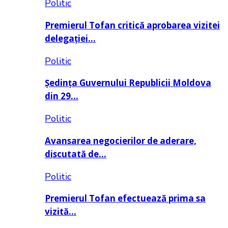
Politic
Premierul Tofan critică aprobarea vizitei
delegației…
Politic
Ședința Guvernului Republicii Moldova
din 29…
Politic
Avansarea negocierilor de aderare,
discutată de…
Politic
Premierul Tofan efectuează prima sa
vizită…