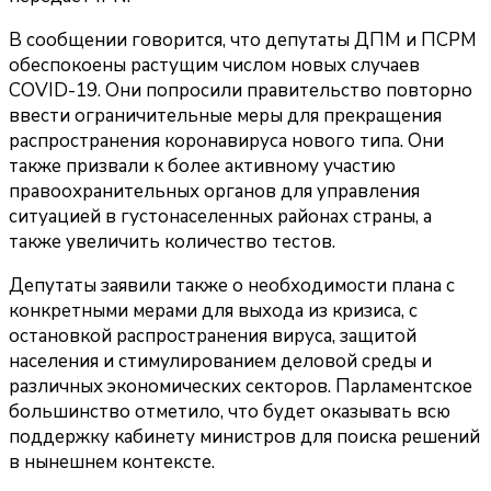
В сообщении говорится, что депутаты ДПМ и ПСРМ
обеспокоены растущим числом новых случаев
COVID-19. Они попросили правительство повторно
ввести ограничительные меры для прекращения
распространения коронавируса нового типа. Они
также призвали к более активному участию
правоохранительных органов для управления
ситуацией в густонаселенных районах страны, а
также увеличить количество тестов.
Депутаты заявили также о необходимости плана с
конкретными мерами для выхода из кризиса, с
остановкой распространения вируса, защитой
населения и стимулированием деловой среды и
различных экономических секторов. Парламентское
большинство отметило, что будет оказывать всю
поддержку кабинету министров для поиска решений
в нынешнем контексте.