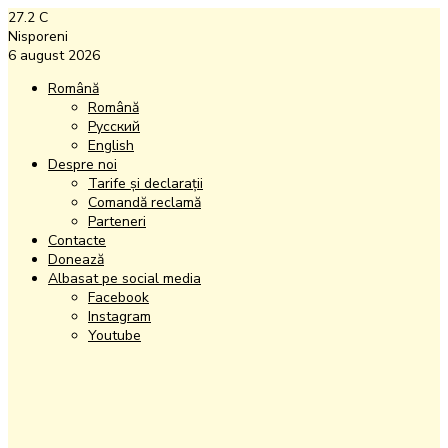
27.2
C
Nisporeni
6 august 2026
Română
Română
Русский
English
Despre noi
Tarife și declarații
Comandă reclamă
Parteneri
Contacte
Donează
Albasat pe social media
Facebook
Instagram
Youtube