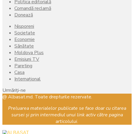
Politica editorială
Comandă reclamă
Donează
Nisporeni
Societate
Economie
Sănătate
Moldova Plus
Emisiuni TV
Pareting
Casa
Internațional
Urmăriți-ne
Facebook
Instagram
Youtube
@ Albasat.md. Toate drepturile rezervate.
Preluarea materialelor publicate se face doar cu citarea
sursei și prin intermediul unui link activ către pagina
articolului.