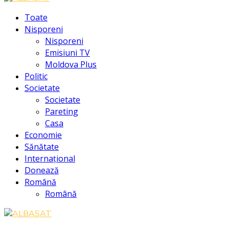
Facebook
Instagram
Youtube
Toate
Nisporeni
Nisporeni
Emisiuni TV
Moldova Plus
Politic
Societate
Societate
Pareting
Casa
Economie
Sănătate
Internațional
Donează
Română
Română