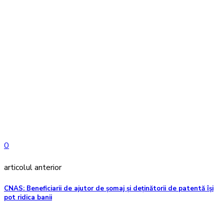
0
articolul anterior
CNAS: Beneficiarii de ajutor de şomaj şi deținătorii de patentă își
pot ridica banii