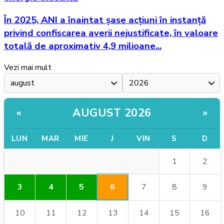
În 2025, ANI a înaintat șase acțiuni în instanță
privind confiscarea averii nejustificate, în valoare
totală de aproximativ 4,9 milioane...
Vezi mai mult
AUGUST 2026
«
»
LUN
MAR
MIE
J
VIN
S
D
1
2
6
3
4
5
7
8
9
10
11
12
13
14
15
16