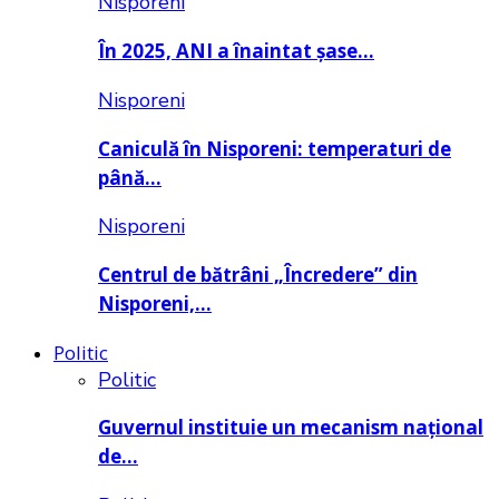
Nisporeni
În 2025, ANI a înaintat șase…
Nisporeni
Caniculă în Nisporeni: temperaturi de
până…
Nisporeni
Centrul de bătrâni „Încredere” din
Nisporeni,…
Politic
Politic
Guvernul instituie un mecanism național
de…