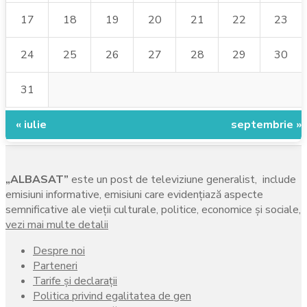
17
18
19
20
21
22
23
24
25
26
27
28
29
30
31
« iulie
septembrie »
„ALBASAT”
este un post de televiziune generalist, include
emisiuni informative, emisiuni care evidenţiază aspecte
semnificative ale vieţii culturale, politice, economice şi sociale,
vezi mai multe detalii
Despre noi
Parteneri
Tarife și declarații
Politica privind egalitatea de gen