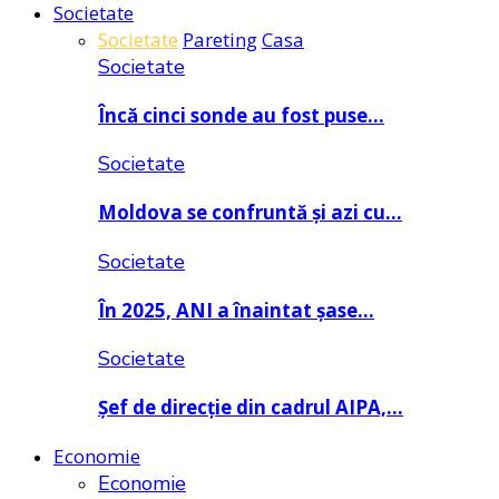
Societate
Societate
Pareting
Casa
Societate
Încă cinci sonde au fost puse…
Societate
Moldova se confruntă și azi cu…
Societate
În 2025, ANI a înaintat șase…
Societate
Șef de direcție din cadrul AIPA,…
Economie
Economie