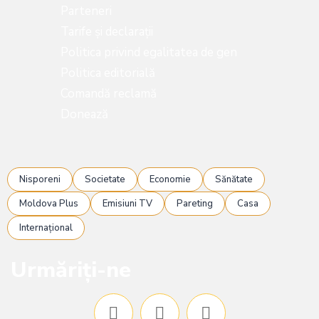
Parteneri
Tarife și declarații
Politica privind egalitatea de gen
Politica editorială
Comandă reclamă
Donează
Nisporeni
Societate
Economie
Sănătate
Moldova Plus
Emisiuni TV
Pareting
Casa
Internațional
Urmăriți-ne