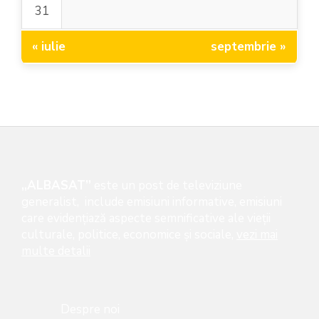
31
« iulie
septembrie »
„ALBASAT”
este un post de televiziune
generalist, include emisiuni informative, emisiuni
care evidenţiază aspecte semnificative ale vieţii
culturale, politice, economice şi sociale,
vezi mai
multe detalii
Despre noi