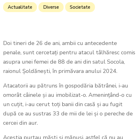
Actualitate
Diverse
Societate
Doi tineri de 26 de ani, ambii cu antecedente
penale, sunt cercetați pentru atacul tâlhăresc comis
asupra unei femei de 88 de ani din satul Socola,
raionul Șoldănești, în primăvara anului 2024.
Atacatorii au pătruns în gospodăria bătrânei, i-au
omorât câinele și au imobilizat-o. Amenințând-o cu
un cuțit, i-au cerut toți banii din casă și au fugit
după ce au sustras 33 de mii de lei și o pereche de
cercei din aur.
Aceștia purtau măști și mănuși, astfel că nu au