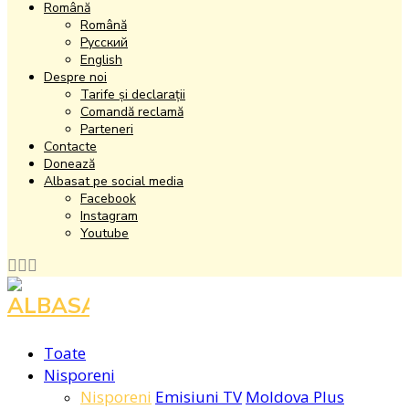
Română
Română
Русский
English
Despre noi
Tarife și declarații
Comandă reclamă
Parteneri
Contacte
Donează
Albasat pe social media
Facebook
Instagram
Youtube
Facebook
Instagram
Youtube
Toate
Nisporeni
Nisporeni
Emisiuni TV
Moldova Plus