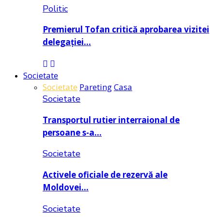
Politic
Premierul Tofan critică aprobarea vizitei
delegației…
Societate
Societate
Pareting
Casa
Societate
Transportul rutier interraional de
persoane s-a…
Societate
Activele oficiale de rezervă ale
Moldovei…
Societate