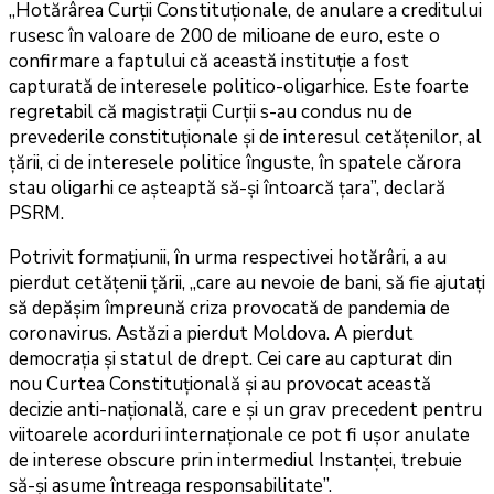
„Hotărârea Curții Constituționale, de anulare a creditului
rusesc în valoare de 200 de milioane de euro, este o
confirmare a faptului că această instituție a fost
capturată de interesele politico-oligarhice. Este foarte
regretabil că magistrații Curții s-au condus nu de
prevederile constituționale și de interesul cetățenilor, al
țării, ci de interesele politice înguste, în spatele cărora
stau oligarhi ce așteaptă să-și întoarcă țara”, declară
PSRM.
Potrivit formațiunii, în urma respectivei hotărâri, a au
pierdut cetățenii țării, „care au nevoie de bani, să fie ajutați
să depășim împreună criza provocată de pandemia de
coronavirus. Astăzi a pierdut Moldova. A pierdut
democrația și statul de drept. Cei care au capturat din
nou Curtea Constituțională și au provocat această
decizie anti-națională, care e și un grav precedent pentru
viitoarele acorduri internaționale ce pot fi ușor anulate
de interese obscure prin intermediul Instanței, trebuie
să-și asume întreaga responsabilitate”.