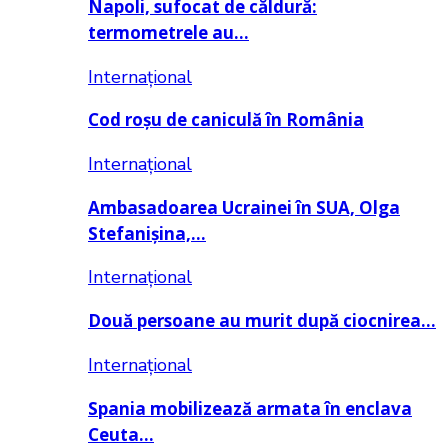
Napoli, sufocat de căldură:
termometrele au…
Internațional
Cod roșu de caniculă în România
Internațional
Ambasadoarea Ucrainei în SUA, Olga
Stefanișina,…
Internațional
Două persoane au murit după ciocnirea…
Internațional
Spania mobilizează armata în enclava
Ceuta…