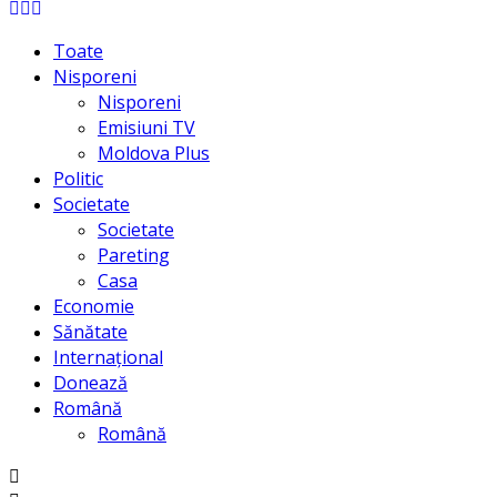
Facebook
Instagram
Youtube
Toate
Nisporeni
Nisporeni
Emisiuni TV
Moldova Plus
Politic
Societate
Societate
Pareting
Casa
Economie
Sănătate
Internațional
Donează
Română
Română