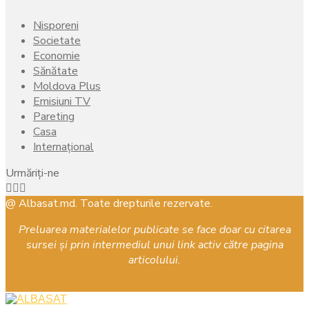
Nisporeni
Societate
Economie
Sănătate
Moldova Plus
Emisiuni TV
Pareting
Casa
Internațional
Urmăriți-ne
Facebook
Instagram
Youtube
@ Albasat.md. Toate drepturile rezervate.
Preluarea materialelor publicate se face doar cu citarea
sursei și prin intermediul unui link activ către pagina
articolului.