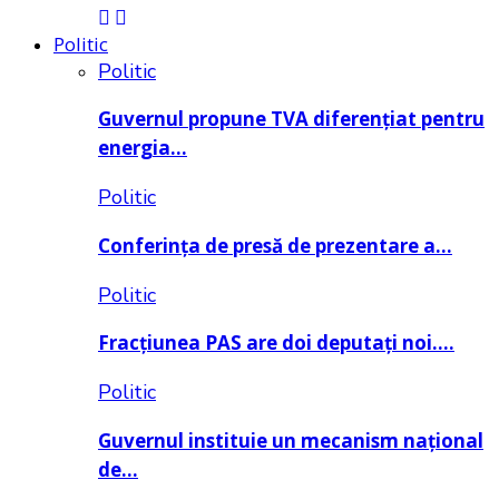
Politic
Politic
Guvernul propune TVA diferențiat pentru
energia…
Politic
Conferința de presă de prezentare a…
Politic
Fracțiunea PAS are doi deputați noi….
Politic
Guvernul instituie un mecanism național
de…