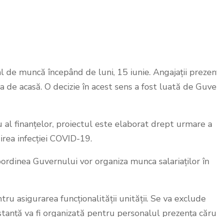
al de muncă începând de luni, 15 iunie. Angajații prezen
a de acasă. O decizie în acest sens a fost luată de Guve
u al finanțelor, proiectul este elaborat drept urmare a
irea infecției COVID-19.
bordinea Guvernului vor organiza munca salariaților în
ru asigurarea funcționalității unității. Se va exclude
distanță va fi organizată pentru personalul prezența căru