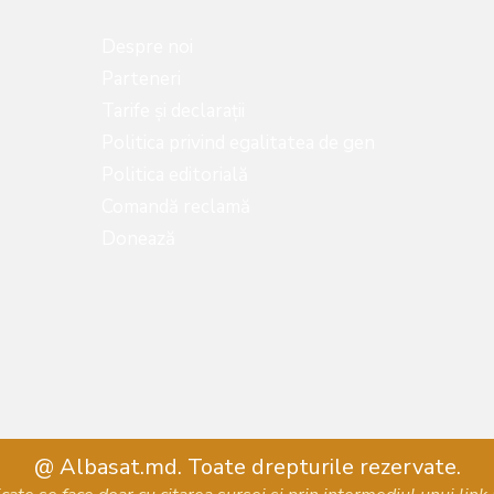
Despre noi
Parteneri
Tarife și declarații
Politica privind egalitatea de gen
Politica editorială
Comandă reclamă
Donează
@ Albasat.md. Toate drepturile rezervate.