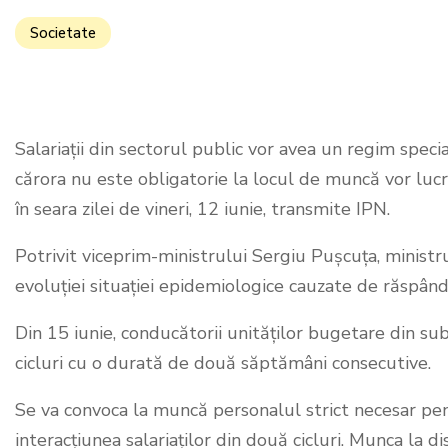
Societate
Salariații din sectorul public vor avea un regim speci
cărora nu este obligatorie la locul de muncă vor lucr
în seara zilei de vineri, 12 iunie, transmite IPN.
Potrivit viceprim-ministrului Sergiu Pușcuța, ministr
evoluției situației epidemiologice cauzate de răspând
Din 15 iunie, conducătorii unităților bugetare din su
cicluri cu o durată de două săptămâni consecutive.
Se va convoca la muncă personalul strict necesar pent
interacțiunea salariaților din două cicluri. Munca la 