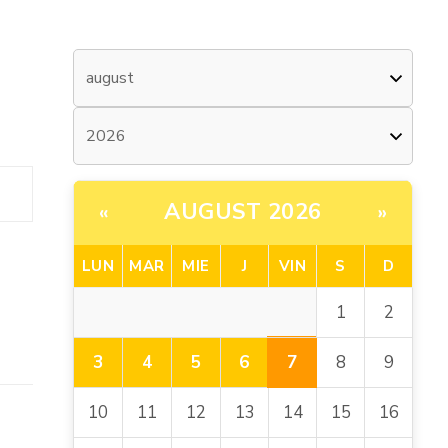
AUGUST 2026
«
»
LUN
MAR
MIE
J
VIN
S
D
1
2
7
3
4
5
6
8
9
10
11
12
13
14
15
16