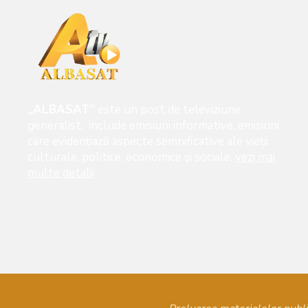
„ALBASAT”
este un post de televiziune
generalist, include emisiuni informative, emisiuni
care evidenţiază aspecte semnificative ale vieţii
culturale, politice, economice şi sociale,
vezi mai
multe detalii