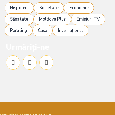
Nisporeni
Societate
Economie
Sănătate
Moldova Plus
Emisiuni TV
Pareting
Casa
Internațional
Urmăriți-ne
F
I
Y
a
n
o
c
s
u