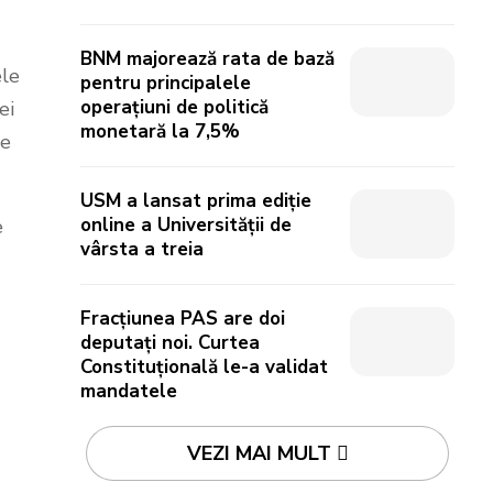
BNM majorează rata de bază
ele
pentru principalele
operațiuni de politică
ei
monetară la 7,5%
de
USM a lansat prima ediție
online a Universității de
e
vârsta a treia
Fracțiunea PAS are doi
deputați noi. Curtea
Constituțională le-a validat
mandatele
VEZI MAI MULT