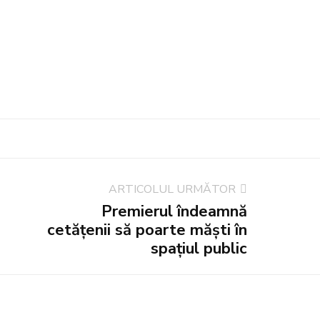
ARTICOLUL URMĂTOR
Premierul îndeamnă
cetățenii să poarte măști în
spațiul public