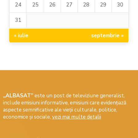
24
25
26
27
28
29
30
31
« iulie
septembrie »
„ALBASAT”
este un post de televiziune generalist,
include emisiuni informative, emisiuni care evidenţiază
aspecte semnificative ale vieţii culturale, politice,
economice şi sociale,
vezi mai multe detalii