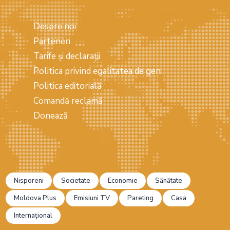
Despre noi
Parteneri
Tarife și declarații
Politica privind egalitatea de gen
Politica editorială
Comandă reclamă
Donează
Nisporeni
Societate
Economie
Sănătate
Moldova Plus
Emisiuni TV
Pareting
Casa
Internațional