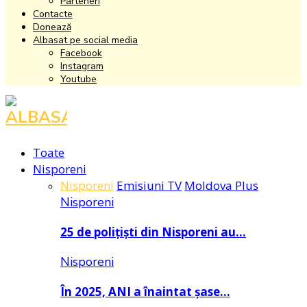
Parteneri
Contacte
Donează
Albasat pe social media
Facebook
Instagram
Youtube
Facebook
Instagram
Youtube
Toate
Nisporeni
Nisporeni
Emisiuni TV
Moldova Plus
Nisporeni
25 de polițiști din Nisporeni au…
Nisporeni
În 2025, ANI a înaintat șase…