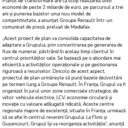
Planul de transformare are ca scop realizarea unor
economii de peste 2 miliarde de euro, pe parcursul a trei
ani și punerea bazelor unui nou model de
competitivitate, a anunțat Groupe Renault într-un
comunicat de presă, preluat de Mediafax.
„Acest proiect de plan va consolida capacitatea de
adaptare a Grupului, prin concentrarea pe generarea de
flux de numerar, păstrând în același timp clientul în
centrul priorităților sale. Se bazează pe o abordare mai
eficientă a activităților operaționale și pe gestionarea
riguroasă a resurselor. Dincolo de acest aspect,
proiectul de plan urmărește să pună bazele dezvoltării
pe termen lung a Groupe Renault. În Franța, Grupul va fi
organizat în jurul unor zone comerciale strategice, de
viitor: vehicule electrice, LCV, economie circulară și
inovație cu valoare adăugată ridicată. Aceste centre
regionale majore de excelență, situate în Franța, urmează
să se afle în centrul revenirii Grupului. La Flins și
Guyancourt, Grupul își va reorganiza activitățile”, anunță