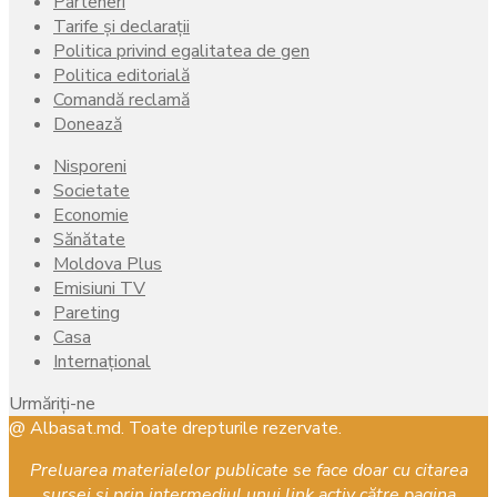
Parteneri
Tarife și declarații
Politica privind egalitatea de gen
Politica editorială
Comandă reclamă
Donează
Nisporeni
Societate
Economie
Sănătate
Moldova Plus
Emisiuni TV
Pareting
Casa
Internațional
Urmăriți-ne
Facebook
Instagram
Youtube
@ Albasat.md. Toate drepturile rezervate.
Preluarea materialelor publicate se face doar cu citarea
sursei și prin intermediul unui link activ către pagina