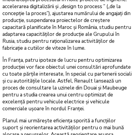
accelerarea digitalizării și „design to process ” („de la
concepție la proces”), ajustarea numărului de angajați din
producție, suspendarea proiectelor de creștere
capacitară planificate în Maroc și România, studiu pentru
adaptarea capacităților de producție ale Grupului în
Rusia, studiu pentru raționalizarea activităților de
fabricație a cutiilor de viteze în lume.
În Franța, patru ipoteze de lucru pentru optimizarea
producției vor face obiectul unei consultări aprofundate
cu toate părțile interesate, în special cu partenerii sociali
și cu autoritățile locale. Astfel, Renault lansează un
proces de consultare la uzinele din Douai și Maubeuge
pentru a studia crearea unui centru optimizat de
excelență pentru vehicule electrice și vehicule
comerciale ușoare în nordul Franței.
Planul mai urmărește eficiența sporită a funcțiilor
suport și reorientarea activităților pentru o mai bună
alocare a resurselor. Această reorientare asupra