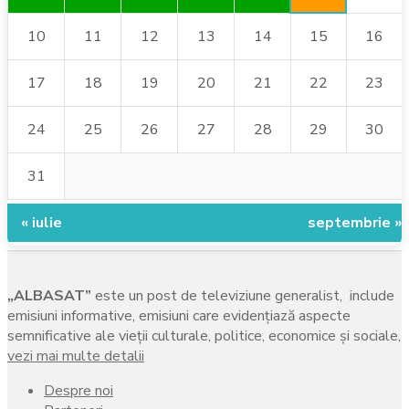
10
11
12
13
14
15
16
17
18
19
20
21
22
23
24
25
26
27
28
29
30
31
« iulie
septembrie »
„ALBASAT”
este un post de televiziune generalist, include
emisiuni informative, emisiuni care evidenţiază aspecte
semnificative ale vieţii culturale, politice, economice şi sociale,
vezi mai multe detalii
Despre noi