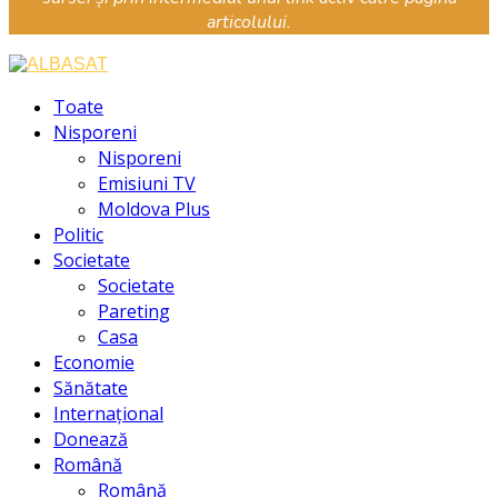
articolului.
Facebook
Instagram
Youtube
Toate
Nisporeni
Nisporeni
Emisiuni TV
Moldova Plus
Politic
Societate
Societate
Pareting
Casa
Economie
Sănătate
Internațional
Donează
Română
Română