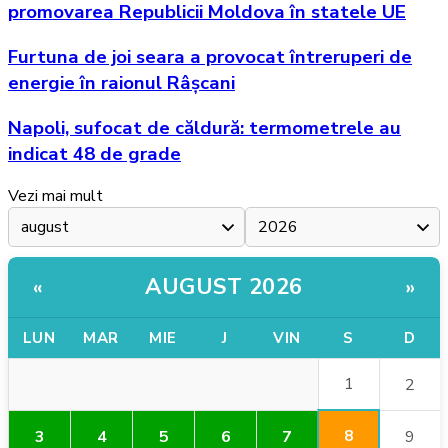
promovarea Republicii Moldova în statele UE
Furtuna de joi seara a provocat întreruperi de
energie în raionul Râșcani
Napoli, sufocat de căldură: termometrele au
indicat 48 de grade
Vezi mai mult
AUGUST 2026
«
»
LUN
MAR
MIE
J
VIN
S
D
1
2
8
3
4
5
6
7
9