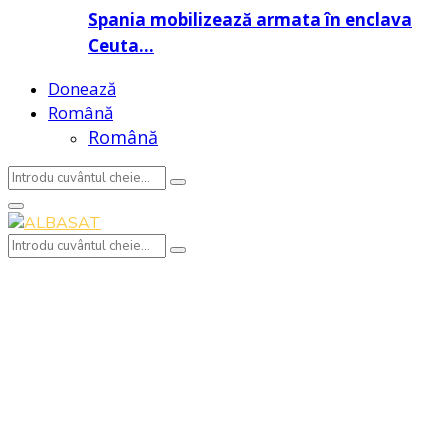
Spania mobilizează armata în enclava
Ceuta…
Donează
Română
Română
Search
Search
for:
Primary
Menu
Search
Search
for: