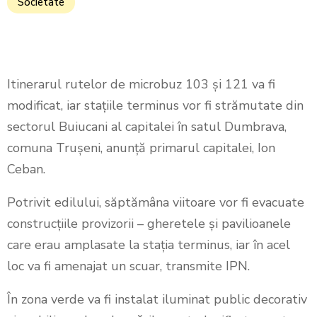
Societate
Itinerarul rutelor de microbuz 103 şi 121 va fi
modificat, iar staţiile terminus vor fi strămutate din
sectorul Buiucani al capitalei în satul Dumbrava,
comuna Truşeni, anunță primarul capitalei, Ion
Ceban.
Potrivit edilului, săptămâna viitoare vor fi evacuate
construcţiile provizorii – gheretele şi pavilioanele
care erau amplasate la staţia terminus, iar în acel
loc va fi amenajat un scuar, transmite IPN.
În zona verde va fi instalat iluminat public decorativ