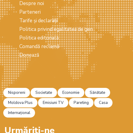
Despre noi
Parteneri
Tarife și declarații
Politica privind egalitatea de gen
Politica editorială
Comandă reclamă
Donează
Nisporeni
Societate
Economie
Sănătate
Moldova Plus
Emisiuni TV
Pareting
Casa
Internațional
Urmăriți-ne