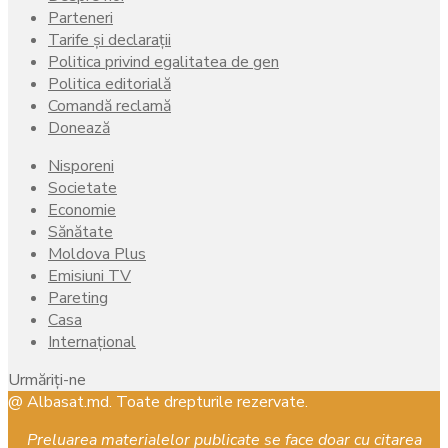
Parteneri
Tarife și declarații
Politica privind egalitatea de gen
Politica editorială
Comandă reclamă
Donează
Nisporeni
Societate
Economie
Sănătate
Moldova Plus
Emisiuni TV
Pareting
Casa
Internațional
Urmăriți-ne
Facebook
Instagram
Youtube
@ Albasat.md. Toate drepturile rezervate.
Preluarea materialelor publicate se face doar cu citarea