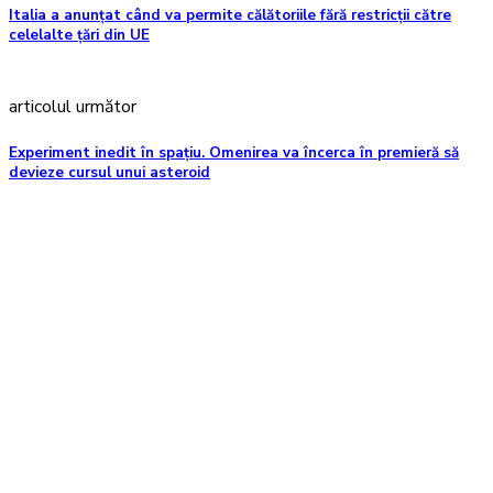
Italia a anunțat când va permite călătoriile fără restricţii către
celelalte ţări din UE
articolul următor
Experiment inedit în spațiu. Omenirea va încerca în premieră să
devieze cursul unui asteroid