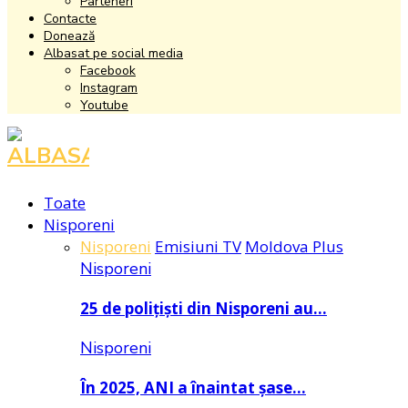
Parteneri
Contacte
Donează
Albasat pe social media
Facebook
Instagram
Youtube
Facebook
Instagram
Youtube
Toate
Nisporeni
Nisporeni
Emisiuni TV
Moldova Plus
Nisporeni
25 de polițiști din Nisporeni au…
Nisporeni
În 2025, ANI a înaintat șase…