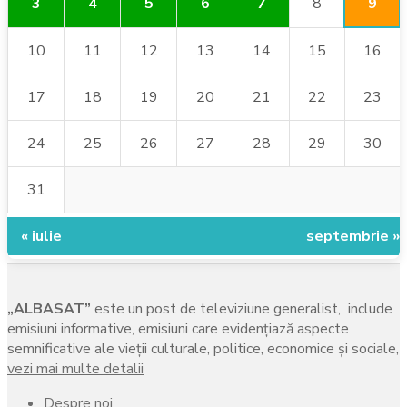
9
3
4
5
6
7
8
10
11
12
13
14
15
16
17
18
19
20
21
22
23
24
25
26
27
28
29
30
31
« iulie
septembrie »
„ALBASAT”
este un post de televiziune generalist, include
emisiuni informative, emisiuni care evidenţiază aspecte
semnificative ale vieţii culturale, politice, economice şi sociale,
vezi mai multe detalii
Despre noi