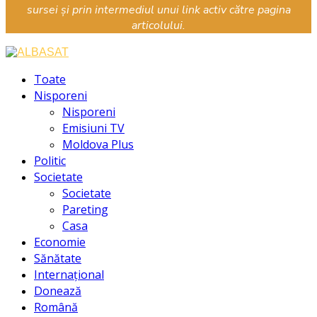
sursei și prin intermediul unui link activ către pagina
articolului.
Facebook
Instagram
Youtube
Toate
Nisporeni
Nisporeni
Emisiuni TV
Moldova Plus
Politic
Societate
Societate
Pareting
Casa
Economie
Sănătate
Internațional
Donează
Română