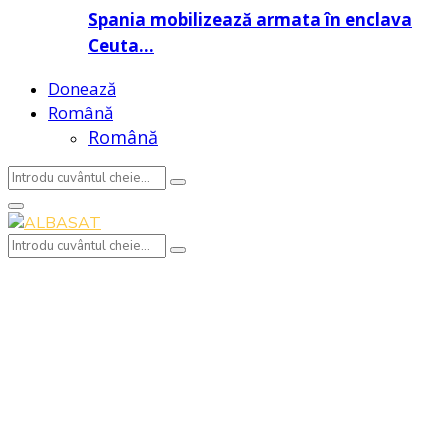
Spania mobilizează armata în enclava
Ceuta…
Donează
Română
Română
Search
Search
for:
Primary
Menu
Search
Search
for: