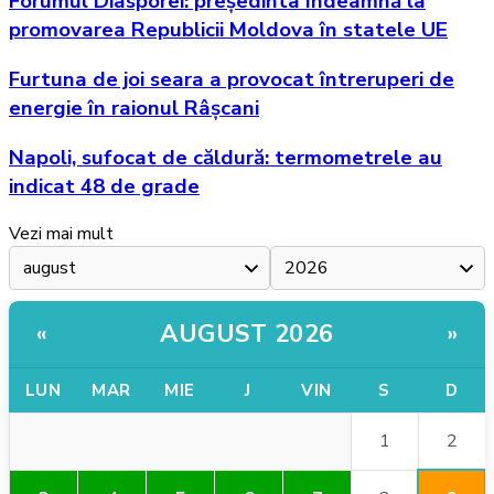
Forumul Diasporei: președinta îndeamnă la
promovarea Republicii Moldova în statele UE
Furtuna de joi seara a provocat întreruperi de
energie în raionul Râșcani
Napoli, sufocat de căldură: termometrele au
indicat 48 de grade
Vezi mai mult
AUGUST 2026
«
»
LUN
MAR
MIE
J
VIN
S
D
2
1