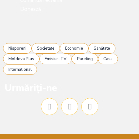
Comandă reclamă
Donează
Nisporeni
Societate
Economie
Sănătate
Moldova Plus
Emisiuni TV
Pareting
Casa
Internațional
Urmăriți-ne
F
I
Y