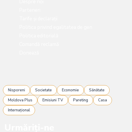
Despre noi
Parteneri
Tarife și declarații
Politica privind egalitatea de gen
Politica editorială
Comandă reclamă
Donează
Nisporeni
Societate
Economie
Sănătate
Moldova Plus
Emisiuni TV
Pareting
Casa
Internațional
Urmăriți-ne