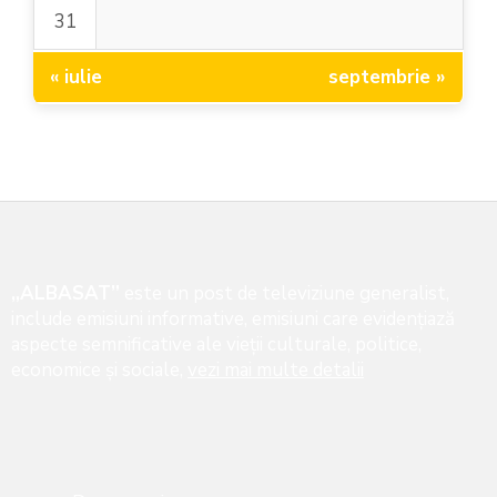
31
« iulie
septembrie »
„ALBASAT”
este un post de televiziune generalist,
include emisiuni informative, emisiuni care evidenţiază
aspecte semnificative ale vieţii culturale, politice,
economice şi sociale,
vezi mai multe detalii