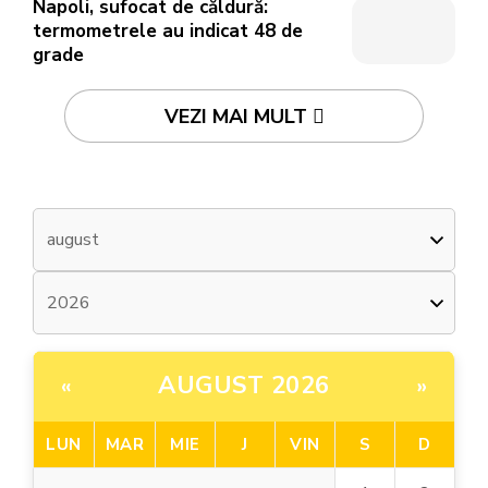
Napoli, sufocat de căldură:
termometrele au indicat 48 de
grade
VEZI MAI MULT
AUGUST 2026
«
»
LUN
MAR
MIE
J
VIN
S
D