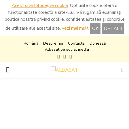
Acest site folosește cookie
. Opțiunile cookie oferă o
funcționalitate corectă a site-ului. Vă rugăm să examinați
politica noastră privind cookie, confidențialitatea și condițiile
de utilizare ale acestui site.
vezi mai mult
OK
DETALII
Română
Despre noi
Contacte
Donează
Albasat pe social media
Facebook
Instagram
Youtube
PRIMARY
MENU