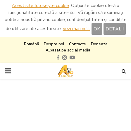
Acest site folosește cookie
. Opțiunile cookie oferă o
funcționalitate corectă a site-ului. Vă rugăm să examinați
politica noastră privind cookie, confidențialitatea și condițiile
de utilizare ale acestui site.
vezi mai mult
OK
DETALII
Română
Despre noi
Contacte
Donează
Albasat pe social media
Facebook
Instagram
Youtube
PRIMARY
MENU