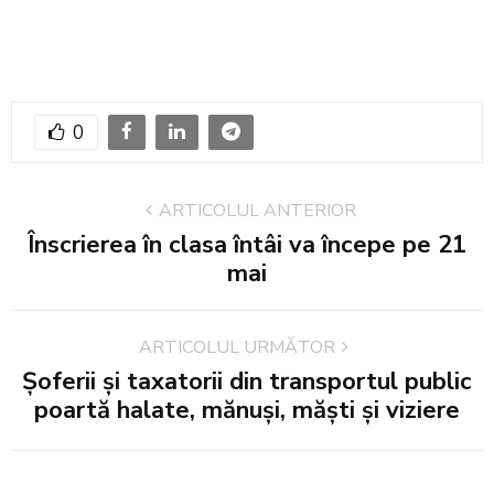
0
ARTICOLUL ANTERIOR
Înscrierea în clasa întâi va începe pe 21
mai
ARTICOLUL URMĂTOR
Șoferii și taxatorii din transportul public
poartă halate, mănuși, măști și viziere