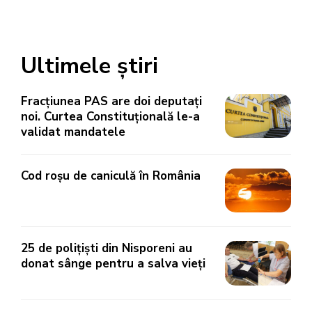
Ultimele știri
Fracțiunea PAS are doi deputați
noi. Curtea Constituțională le-a
validat mandatele
Cod roșu de caniculă în România
25 de polițiști din Nisporeni au
donat sânge pentru a salva vieți