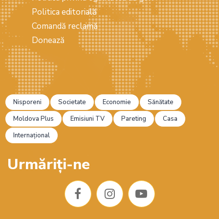
Politica editorială
Comandă reclamă
Donează
Nisporeni
Societate
Economie
Sănătate
Moldova Plus
Emisiuni TV
Pareting
Casa
Internațional
Urmăriți-ne