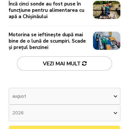
Încă cinci sonde au fost puse în
funcțiune pentru alimentarea cu
apă a Chișinăului
Motorina se ieftinește după mai
bine de o lună de scumpiri. Scade
și prețul benzinei
VEZI MAI MULT