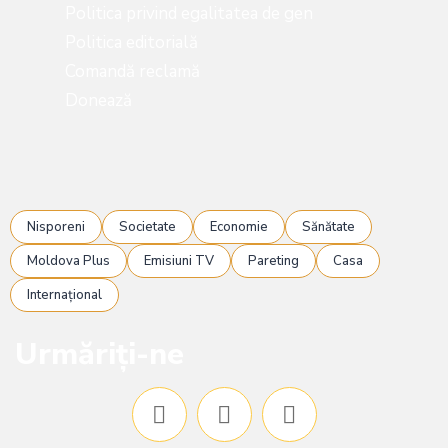
Politica privind egalitatea de gen
Politica editorială
Comandă reclamă
Donează
Nisporeni
Societate
Economie
Sănătate
Moldova Plus
Emisiuni TV
Pareting
Casa
Internațional
Urmăriți-ne