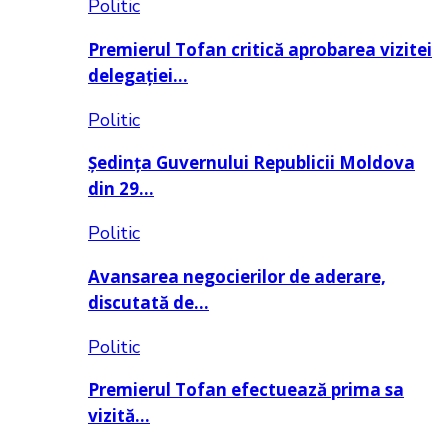
Politic
Premierul Tofan critică aprobarea vizitei
delegației…
Politic
Ședința Guvernului Republicii Moldova
din 29…
Politic
Avansarea negocierilor de aderare,
discutată de…
Politic
Premierul Tofan efectuează prima sa
vizită…