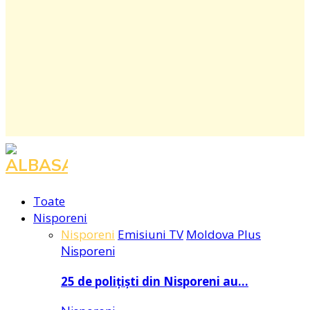
Facebook
Instagram
Youtube
Toate
Nisporeni
Nisporeni
Emisiuni TV
Moldova Plus
Nisporeni
25 de polițiști din Nisporeni au…