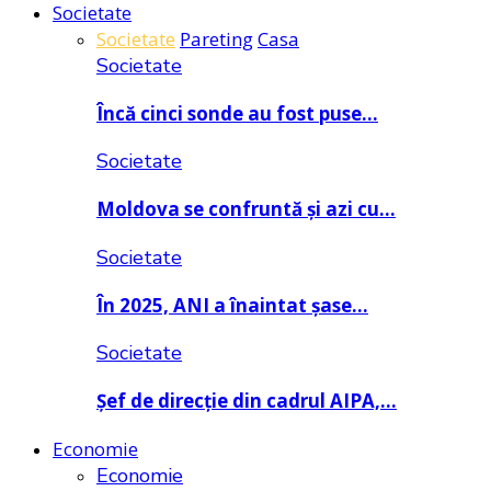
Societate
Societate
Pareting
Casa
Societate
Încă cinci sonde au fost puse…
Societate
Moldova se confruntă și azi cu…
Societate
În 2025, ANI a înaintat șase…
Societate
Șef de direcție din cadrul AIPA,…
Economie
Economie