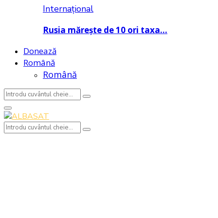
Internațional
Rusia mărește de 10 ori taxa…
Donează
Română
Română
Search
Search
for:
Primary
Menu
Search
Search
for: