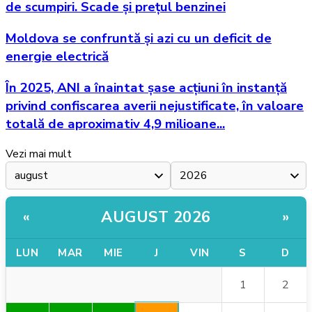
de scumpiri. Scade și prețul benzinei
Moldova se confruntă și azi cu un deficit de
energie electrică
În 2025, ANI a înaintat șase acțiuni în instanță
privind confiscarea averii nejustificate, în valoare
totală de aproximativ 4,9 milioane...
Vezi mai mult
AUGUST 2026
«
»
LUN
MAR
MIE
J
VIN
S
D
1
2