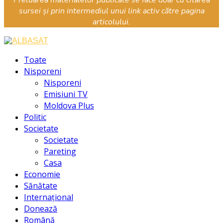
sursei și prin intermediul unui link activ către pagina
articolului.
Facebook
Instagram
Youtube
Toate
Nisporeni
Nisporeni
Emisiuni TV
Moldova Plus
Politic
Societate
Societate
Pareting
Casa
Economie
Sănătate
Internațional
Donează
Română