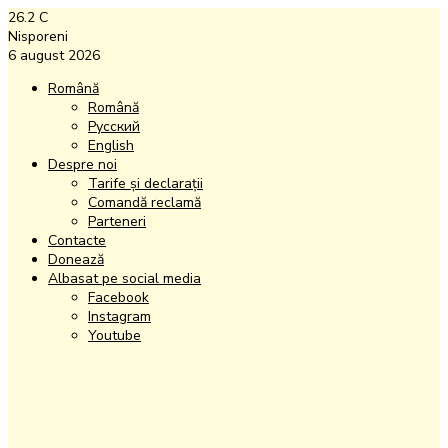
26.2
C
Nisporeni
6 august 2026
Română
Română
Русский
English
Despre noi
Tarife și declarații
Comandă reclamă
Parteneri
Contacte
Donează
Albasat pe social media
Facebook
Instagram
Youtube