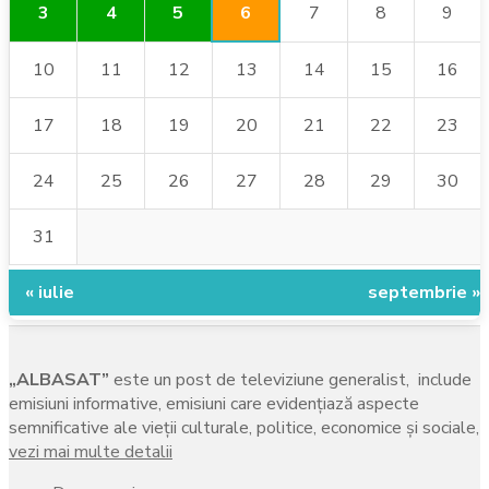
6
3
4
5
7
8
9
10
11
12
13
14
15
16
17
18
19
20
21
22
23
24
25
26
27
28
29
30
31
« iulie
septembrie »
„ALBASAT”
este un post de televiziune generalist, include
emisiuni informative, emisiuni care evidenţiază aspecte
semnificative ale vieţii culturale, politice, economice şi sociale,
vezi mai multe detalii