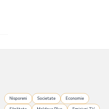
Nisporeni
Societate
Economie