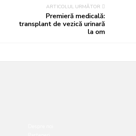
ARTICOLUL URMĂTOR
Premieră medicală:
transplant de vezică urinară
la om
Despre noi
Parteneri