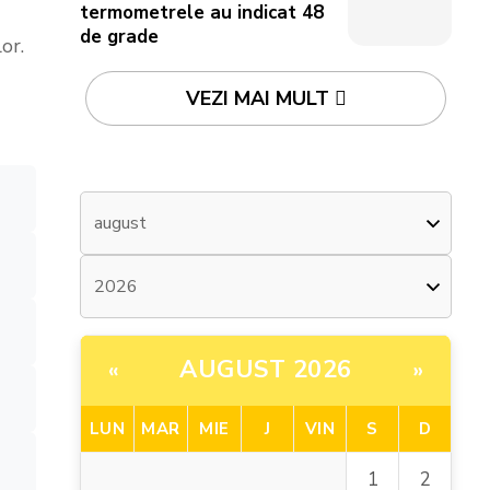
termometrele au indicat 48
de grade
or.
VEZI MAI MULT
AUGUST 2026
«
»
LUN
MAR
MIE
J
VIN
S
D
2
1