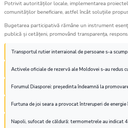
Potrivit autorităților locale, implementarea proiectelor
comunităților beneficiare, astfel încât soluțiile propu
Bugetarea participativă rămâne un instrument esenția
publică și cetățeni, promovând transparența, respons
Transportul rutier interraional de persoane s-a scump
Activele oficiale de rezervă ale Moldovei s-au redus cu
Forumul Diasporei: președinta îndeamnă la promovare
Furtuna de joi seara a provocat întreruperi de energie 
Napoli, sufocat de căldură: termometrele au indicat 