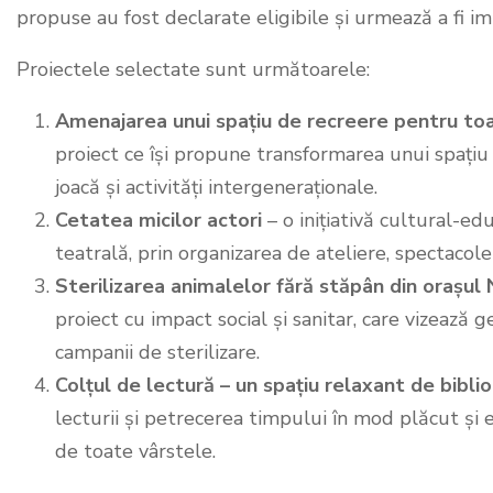
propuse au fost declarate eligibile și urmează a fi 
Proiectele selectate sunt următoarele:
Amenajarea unui spațiu de recreere pentru toat
proiect ce își propune transformarea unui spațiu 
joacă și activități intergeneraționale.
Cetatea micilor actori
– o inițiativă cultural-ed
teatrală, prin organizarea de ateliere, spectacole ș
Sterilizarea animalelor fără stăpân din orașul 
proiect cu impact social și sanitar, care vizează
campanii de sterilizare.
Colțul de lectură – un spațiu relaxant de biblio
lecturii și petrecerea timpului în mod plăcut și e
de toate vârstele.