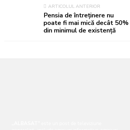
ARTICOLUL ANTERIOR
Pensia de întreținere nu
poate fi mai mică decât 50%
din minimul de existență
„ALBASAT”
este un post de televiziune