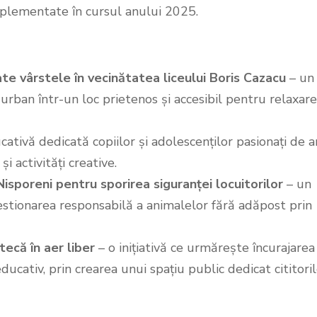
implementate în cursul anului 2025.
e vârstele în vecinătatea liceului Boris Cazacu
– un
urban într-un loc prietenos și accesibil pentru relaxare
ucativă dedicată copiilor și adolescenților pasionați de a
i activități creative.
Nisporeni pentru sporirea siguranței locuitorilor
– un
 gestionarea responsabilă a animalelor fără adăpost prin
tecă în aer liber
– o inițiativă ce urmărește încurajarea
ducativ, prin crearea unui spațiu public dedicat cititori