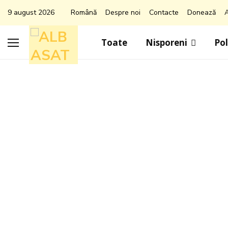
9 august 2026
Română
Despre noi
Contacte
Donează
A
Toate
Nisporeni
Pol