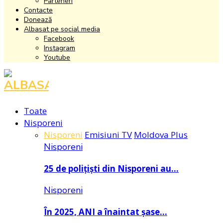
Parteneri
Contacte
Donează
Albasat pe social media
Facebook
Instagram
Youtube
Facebook
Instagram
Youtube
Toate
Nisporeni
Nisporeni
Emisiuni TV
Moldova Plus
Nisporeni
25 de polițiști din Nisporeni au…
Nisporeni
În 2025, ANI a înaintat șase…