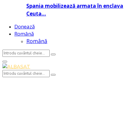
Spania mobilizează armata în enclava
Ceuta…
Donează
Română
Română
Search
Search
for:
Primary
Menu
Search
Search
for: