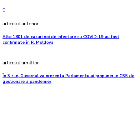
0
articolul anterior
Alte 1801 de cazuri noi de infectare cu COVID-19 au fost
confirmate în R. Moldova
articolul următor
În 3 zile, Guvernul va prezenta Parlamentului propunerile CSS de
gestionare a pandemiei