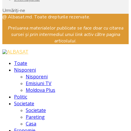
Urmăriți-ne
Facebook
Instagram
Youtube
@ Albasat.md. Toate drepturile rezervate.
Preluarea materialelor publicate se face doar cu citarea
sursei și prin intermediul unui link activ către pagina
articolului.
Facebook
Instagram
Youtube
Toate
Nisporeni
Nisporeni
Emisiuni TV
Moldova Plus
Politic
Societate
Societate
Pareting
Casa
Economie