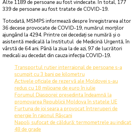
Alte 1189 de persoane au fost vindecate. În total, 177
339 de persoane au fost tratate de COVID-19.
Totodată, MSMPS informează despre înregistrarea altor
36 decese provocate de COVID-19, numărul morților
ajungând la 4294. Printre cei decedați se numără și o
asistentă medicală la Institutul de Medicină Urgentă, în
vârstă de 64 ani. Până la ziua la de azi, 97 de lucrători
medicali au decedat din cauza infecția COVID-19.
Transportul rutier interraional de persoane s-a
scumpit cu 3 bani pe kilometru
Activele oficiale de rezervă ale Moldovei s-au
redus cu 18 milioane de euro în iulie
Forumul Diasporei: președinta îndeamnă la
promovarea Republicii Moldova în statele UE
Furtuna de joi seara a provocat întreruperi de
energie în raionul Râșcani
Napoli, sufocat de căldură: termometrele au indicat
48 de grade