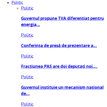
Politic
Politic
Guvernul propune TVA diferențiat pentru
energia…
Politic
Conferința de presă de prezentare a…
Politic
Fracțiunea PAS are doi deputați noi….
Politic
Guvernul instituie un mecanism național
de…
Politic