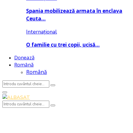
Spania mobilizează armata în enclava
Ceuta…
Internațional
O familie cu trei copii, ucisă…
Donează
Română
Română
Search
Search
for:
Primary
Menu
Search
Search
for: