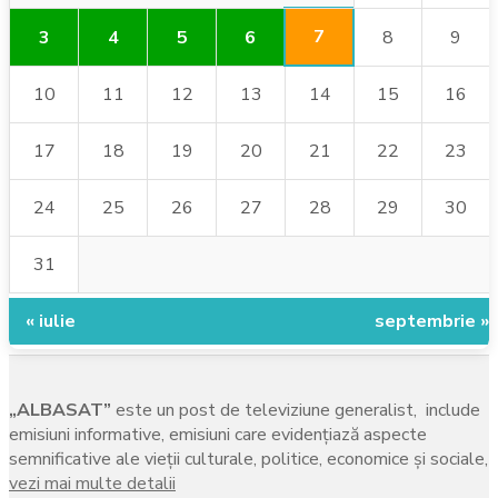
7
3
4
5
6
8
9
10
11
12
13
14
15
16
17
18
19
20
21
22
23
24
25
26
27
28
29
30
31
« iulie
septembrie »
„ALBASAT”
este un post de televiziune generalist, include
emisiuni informative, emisiuni care evidenţiază aspecte
semnificative ale vieţii culturale, politice, economice şi sociale,
vezi mai multe detalii