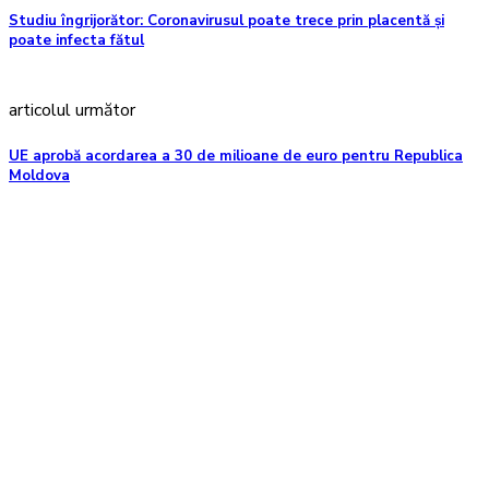
Studiu îngrijorător: Coronavirusul poate trece prin placentă și
poate infecta fătul
articolul următor
UE aprobă acordarea a 30 de milioane de euro pentru Republica
Moldova