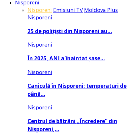
Nisporeni
Nisporeni
Emisiuni TV
Moldova Plus
Nisporeni
25 de polițiști din Nisporeni au…
Nisporeni
În 2025, ANI a înaintat șase…
Nisporeni
Caniculă în Nisporeni: temperaturi de
până…
Nisporeni
Centrul de bătrâni „Încredere” din
Nisporeni,…