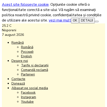
Acest site folosește cookie
. Opțiunile cookie oferă o
funcționalitate corectă a site-ului. Vă rugăm să examinați
politica noastră privind cookie, confidențialitatea și condițiile
de utilizare ale acestui site.
vezi mai mult
OK
DETALII
25.2
C
Nisporeni
7 august 2026
Română
Română
Русский
English
Despre noi
Tarife și declarații
Comandă reclamă
Parteneri
Contacte
Donează
Albasat pe social media
Facebook
Instagram
Youtube