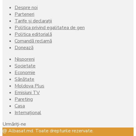
Despre noi
Parteneri
Tarife și declarații
Politica privind egalitatea de gen
Politica editorială
Comandă reclamă
Donează
Nisporeni
Societate
Economie
Sănătate
Moldova Plus
Emisiuni TV
Pareting
Casa
Internațional
Urmăriți-ne
Facebook
Instagram
Youtube
@ Albasat.md. Toate drepturile rezervate.