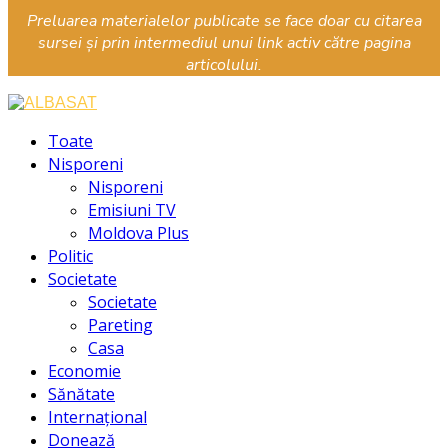
Preluarea materialelor publicate se face doar cu citarea
sursei și prin intermediul unui link activ către pagina
articolului.
Facebook
Instagram
Youtube
Toate
Nisporeni
Nisporeni
Emisiuni TV
Moldova Plus
Politic
Societate
Societate
Pareting
Casa
Economie
Sănătate
Internațional
Donează