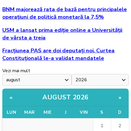
BNM majorează rata de bază pentru principalele
operațiuni de politică monetară la 7,5%
USM a lansat prima ediție online a Universității
de vârsta a treia
Fracțiunea PAS are doi deputați noi. Curtea
Constituțională le-a validat mandatele
Vezi mai mult
AUGUST 2026
«
»
LUN
MAR
MIE
J
VIN
S
D
1
2