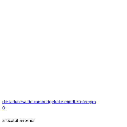
dieta
ducesa de cambridge
kate middleton
regim
0
articolul anterior