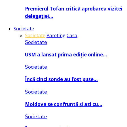
Premierul Tofan critică aprobarea vizitei
delegației…
Societate
Societate
Pareting
Casa
Societate
USM a lansat prima ediție online…
Societate
Încă cinci sonde au fost puse…
Societate
Moldova se confruntă și azi cu…
Societate