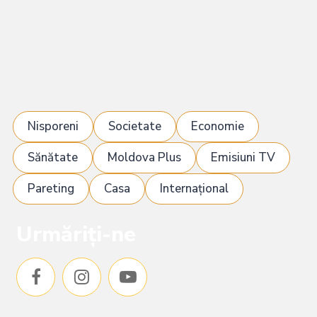
Nisporeni
Societate
Economie
Sănătate
Moldova Plus
Emisiuni TV
Pareting
Casa
Internațional
Urmăriți-ne
F
I
Y