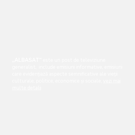
„ALBASAT”
este un post de televiziune
generalist, include emisiuni informative, emisiuni
care evidenţiază aspecte semnificative ale vieţii
culturale, politice, economice şi sociale,
vezi mai
multe detalii