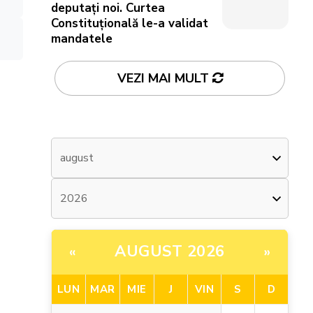
deputați noi. Curtea
Constituțională le-a validat
mandatele
VEZI MAI MULT
AUGUST 2026
«
»
LUN
MAR
MIE
J
VIN
S
D