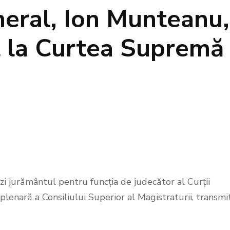
neral, Ion Munteanu,
l la Curtea Supremă
i jurământul pentru funcția de judecător al Curții
plenară a Consiliului Superior al Magistraturii, transmi