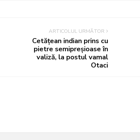
ARTICOLUL URMĂTOR
Cetățean indian prins cu
pietre semipreșioase în
valiză, la postul vamal
Otaci