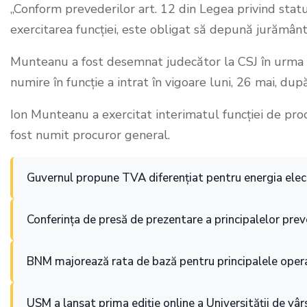
„Conform prevederilor art. 12 din Legea privind statu
exercitarea funcției, este obligat să depună jurământ
Munteanu a fost desemnat judecător la CSJ în urma 
numire în funcție a intrat în vigoare luni, 26 mai, dup
Ion Munteanu a exercitat interimatul funcției de pro
fost numit procuror general.
Guvernul propune TVA diferențiat pentru energia elect
Conferința de presă de prezentare a principalelor preve
BNM majorează rata de bază pentru principalele opera
USM a lansat prima ediție online a Universității de vâr