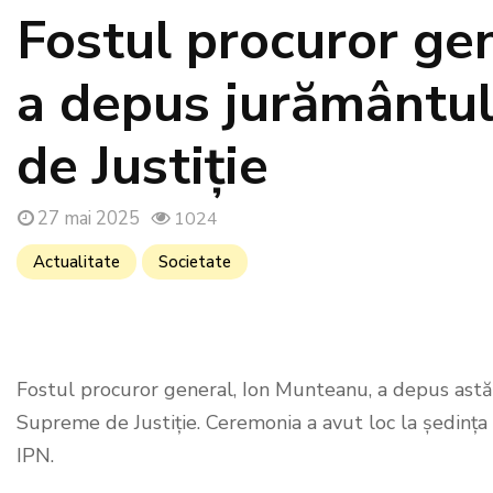
Fostul procuror ge
a depus jurământu
de Justiție
27 mai 2025
1024
Actualitate
Societate
Fostul procuror general, Ion Munteanu, a depus astăz
Supreme de Justiție. Ceremonia a avut loc la ședința 
IPN.