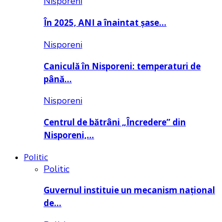
Nisporeni
În 2025, ANI a înaintat șase…
Nisporeni
Caniculă în Nisporeni: temperaturi de
până…
Nisporeni
Centrul de bătrâni „Încredere” din
Nisporeni,…
Politic
Politic
Guvernul instituie un mecanism național
de…