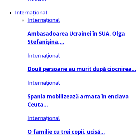
Internațional
Internațional
Ambasadoarea Ucrainei în SUA, Olga
Stefanișina,…
Internațional
Două persoane au murit după ciocnirea…
Internațional
Spania mobilizează armata în enclava
Ceuta…
Internațional
O familie cu trei copii, ucisă…