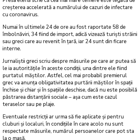
Presa elenă scrie că cea mai mare temere este legată de
creșterea accelerată a numărului de cazuri de infectare
cu coronavirus.
Numai în ultimele 24 de ore au fost raportate 58 de
îmbolnăviri, 34 fiind de import, adică vizează turiști străini
sau greci care au revenit în țară, iar 24 sunt din ficare
interne.
Jurnaliștii greci scriu despre măsurile pe care ar putea să
le ia autoritățile în aceste condiții, una dintre ele fiind
purtatul măștilor. Astfel, cel mai probabil premierul
grec va anunța obligativitatea purtării măștilor în spații
închise și chiar și în spațiile deschise, dacă nu este posibilă
păstrarea distanțării sociale – așa cum este cazul
teraselor sau pe plaje.
Eventuale restricții ar urma să fie aplicate și pentru
cluburi și localuri, în condițiile în care acolo nu sunt
respectate măsurile, numărul persoanelor care pot sta
la o masă.