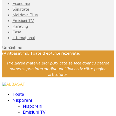
Economie
Sănătate
Moldova Plus
Emisiuni TV
Pareting
Casa
Internațional
Urmăriți-ne
Facebook
Instagram
Youtube
@ Albasat.md. Toate drepturile rezervate.
Preluarea materialelor publicate se face doar cu citarea
sursei și prin intermediul unui link activ către pagina
articolului.
Facebook
Instagram
Youtube
Toate
Nisporeni
Nisporeni
Emisiuni TV