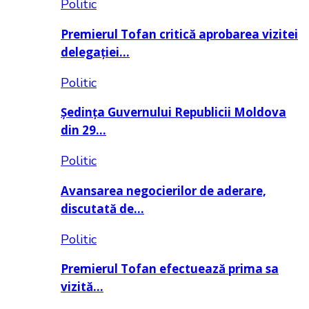
Politic
Premierul Tofan critică aprobarea vizitei
delegației…
Politic
Ședința Guvernului Republicii Moldova
din 29…
Politic
Avansarea negocierilor de aderare,
discutată de…
Politic
Premierul Tofan efectuează prima sa
vizită…