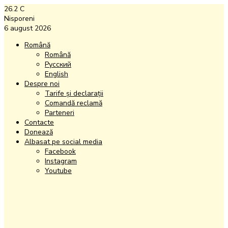
26.2
C
Nisporeni
6 august 2026
Română
Română
Русский
English
Despre noi
Tarife și declarații
Comandă reclamă
Parteneri
Contacte
Donează
Albasat pe social media
Facebook
Instagram
Youtube