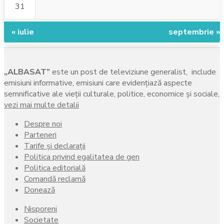
31
« iulie
septembrie »
„ALBASAT”
este un post de televiziune generalist, include
emisiuni informative, emisiuni care evidenţiază aspecte
semnificative ale vieţii culturale, politice, economice şi sociale,
vezi mai multe detalii
Despre noi
Parteneri
Tarife și declarații
Politica privind egalitatea de gen
Politica editorială
Comandă reclamă
Donează
Nisporeni
Societate