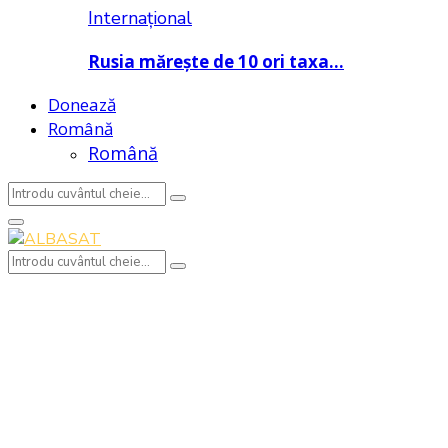
Internațional
Rusia mărește de 10 ori taxa…
Donează
Română
Română
Search
Search
for:
Primary
Menu
Search
Search
for: