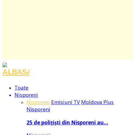
Facebook
Instagram
Youtube
Toate
Nisporeni
Nisporeni
Emisiuni TV
Moldova Plus
Nisporeni
25 de polițiști din Nisporeni au…