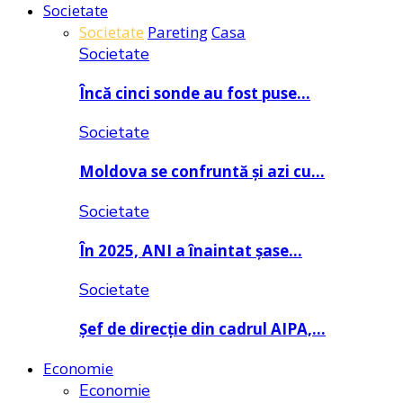
Societate
Societate
Pareting
Casa
Societate
Încă cinci sonde au fost puse…
Societate
Moldova se confruntă și azi cu…
Societate
În 2025, ANI a înaintat șase…
Societate
Șef de direcție din cadrul AIPA,…
Economie
Economie