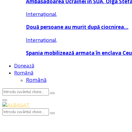
Ambasadoarea Ucrainei în SUA, Olga Stef
Internațional
Două persoane au murit după ciocnirea…
Internațional
Spania mobilizează armata în enclava Ce
Donează
Română
Română
Search
Search
for:
Primary
Menu
Search
Search
for: