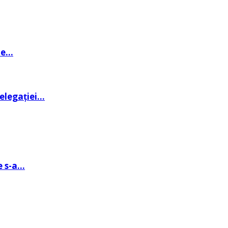
de…
delegației…
e s-a…