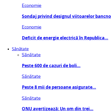
Economie
Sondaj privind designul viitoarelor bancn
Economie
Deficit de energie electrică în Republica…
Sănătate
Sănătate
Peste 600 de cazuri de boli…
Sănătate
Peste 8 mii de persoane asigurate…
Sănătate
ONU avertizează: Un om din trei…