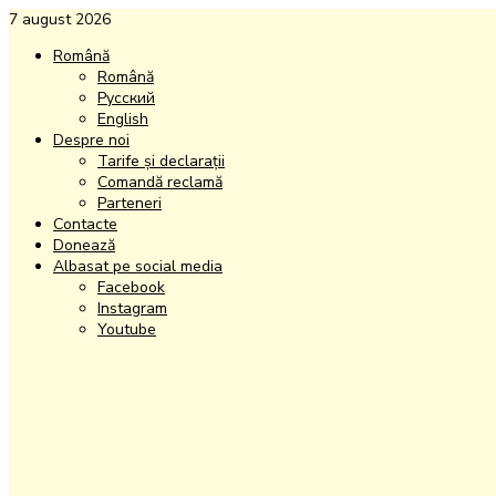
7 august 2026
Română
Română
Русский
English
Despre noi
Tarife și declarații
Comandă reclamă
Parteneri
Contacte
Donează
Albasat pe social media
Facebook
Instagram
Youtube
Facebook
Instagram
Youtube