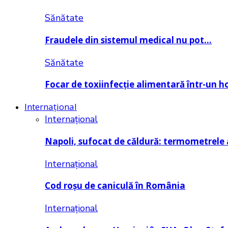
Sănătate
Fraudele din sistemul medical nu pot…
Sănătate
Focar de toxiinfecție alimentară într-un h
Internațional
Internațional
Napoli, sufocat de căldură: termometrele
Internațional
Cod roșu de caniculă în România
Internațional