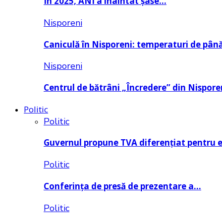
În 2025, ANI a înaintat șase…
Nisporeni
Caniculă în Nisporeni: temperaturi de pâ
Nisporeni
Centrul de bătrâni „Încredere” din Nispore
Politic
Politic
Guvernul propune TVA diferențiat pentru 
Politic
Conferința de presă de prezentare a…
Politic