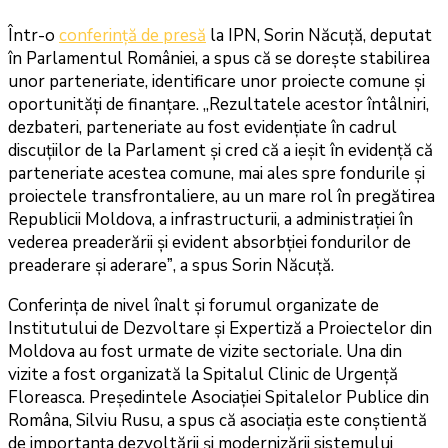
Într-o
conferință de presă
la IPN, Sorin Năcuță, deputat
în Parlamentul României, a spus că se dorește stabilirea
unor parteneriate, identificare unor proiecte comune și
oportunități de finanțare. „Rezultatele acestor întâlniri,
dezbateri, parteneriate au fost evidențiate în cadrul
discuțiilor de la Parlament și cred că a ieșit în evidență că
parteneriate acestea comune, mai ales spre fondurile și
proiectele transfrontaliere, au un mare rol în pregătirea
Republicii Moldova, a infrastructurii, a administrației în
vederea preaderării și evident absorbției fondurilor de
preaderare și aderareˮ, a spus Sorin Năcuță.
Conferința de nivel înalt și forumul organizate de
Institutului de Dezvoltare și Expertiză a Proiectelor din
Moldova au fost urmate de vizite sectoriale. Una din
vizite a fost organizată la Spitalul Clinic de Urgență
Floreasca. Președintele Asociației Spitalelor Publice din
Româna, Silviu Rusu, a spus că asociația este conștientă
de importanța dezvoltării și modernizării sistemului