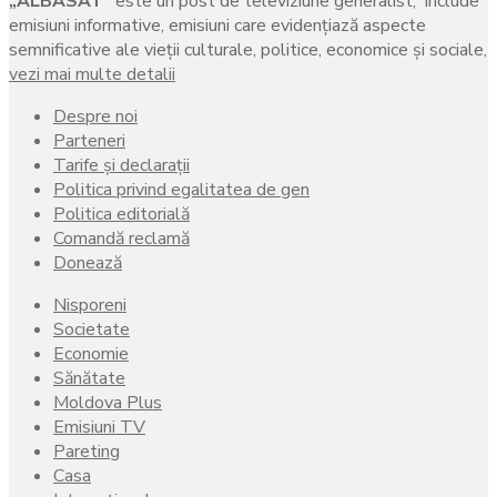
„ALBASAT”
este un post de televiziune generalist, include
emisiuni informative, emisiuni care evidenţiază aspecte
semnificative ale vieţii culturale, politice, economice şi sociale,
vezi mai multe detalii
Despre noi
Parteneri
Tarife și declarații
Politica privind egalitatea de gen
Politica editorială
Comandă reclamă
Donează
Nisporeni
Societate
Economie
Sănătate
Moldova Plus
Emisiuni TV
Pareting
Casa