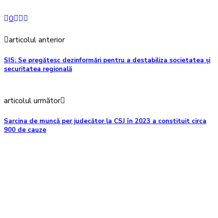
0
articolul anterior
SIS: Se pregătesc dezinformări pentru a destabiliza societatea și
securitatea regională
articolul următor
Sarcina de muncă per judecător la CSJ în 2023 a constituit circa
900 de cauze