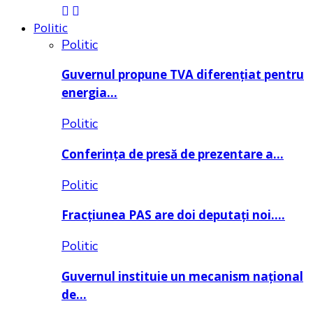
Politic
Politic
Guvernul propune TVA diferențiat pentru
energia…
Politic
Conferința de presă de prezentare a…
Politic
Fracțiunea PAS are doi deputați noi….
Politic
Guvernul instituie un mecanism național
de…