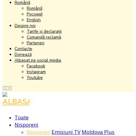
Română
Română
Русский
English
Despre noi
Tarife și declarații
Comandă reclamă
Parteneri
Contacte
Donează
Albasat pe social media
Facebook
Instagram
Youtube
Facebook
Instagram
Youtube
Toate
Nisporeni
Nisporeni
Emisiuni TV
Moldova Plus