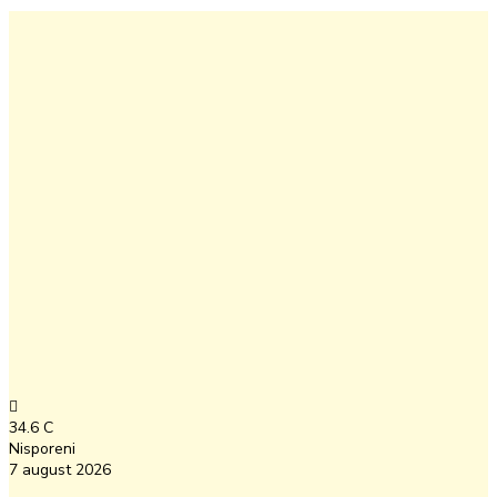
34.6
C
Nisporeni
7 august 2026