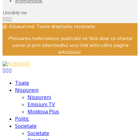
Internațional
Urmăriți-ne
Facebook
Instagram
Youtube
@ Albasat.md. Toate drepturile rezervate.
Preluarea materialelor publicate se face doar cu citarea
sursei și prin intermediul unui link activ către pagina
articolului.
Facebook
Instagram
Youtube
Toate
Nisporeni
Nisporeni
Emisiuni TV
Moldova Plus
Politic
Societate
Societate