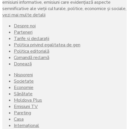
emisiuni informative, emisiuni care evidenţiază aspecte
semnificative ale vieţii culturale, politice, economice şi sociale,
vezi mai multe detalii
Despre noi
Parteneri
Tarife și declarații
Politica privind egalitatea de gen
Politica editorială
Comandă reclamă
Donează
Nisporeni
Societate
Economie
Sănătate
Moldova Plus
Emisiuni TV
Pareting
Casa
Internațional