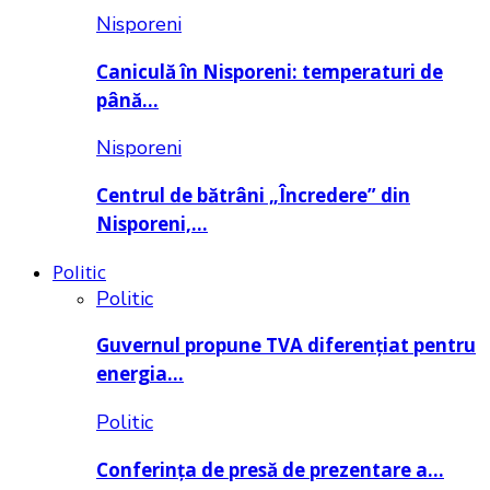
Nisporeni
Caniculă în Nisporeni: temperaturi de
până…
Nisporeni
Centrul de bătrâni „Încredere” din
Nisporeni,…
Politic
Politic
Guvernul propune TVA diferențiat pentru
energia…
Politic
Conferința de presă de prezentare a…