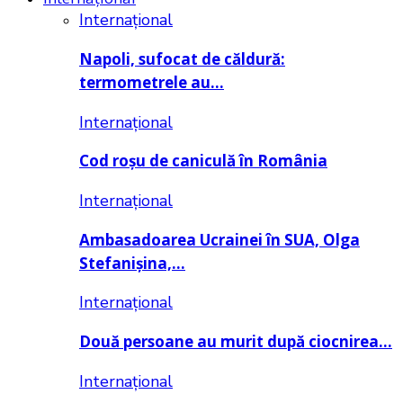
Internațional
Napoli, sufocat de căldură:
termometrele au…
Internațional
Cod roșu de caniculă în România
Internațional
Ambasadoarea Ucrainei în SUA, Olga
Stefanișina,…
Internațional
Două persoane au murit după ciocnirea…
Internațional