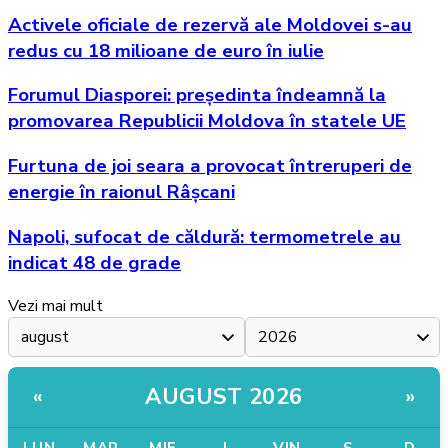
Activele oficiale de rezervă ale Moldovei s-au
redus cu 18 milioane de euro în iulie
Forumul Diasporei: președinta îndeamnă la
promovarea Republicii Moldova în statele UE
Furtuna de joi seara a provocat întreruperi de
energie în raionul Râșcani
Napoli, sufocat de căldură: termometrele au
indicat 48 de grade
Vezi mai mult
AUGUST 2026
«
»
LUN
MAR
MIE
J
VIN
S
D