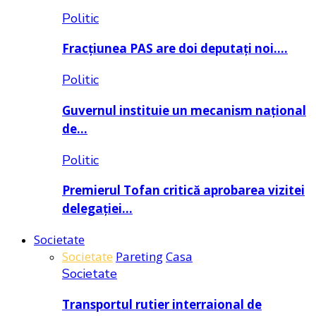
Politic
Fracțiunea PAS are doi deputați noi….
Politic
Guvernul instituie un mecanism național
de…
Politic
Premierul Tofan critică aprobarea vizitei
delegației…
Societate
Societate
Pareting
Casa
Societate
Transportul rutier interraional de