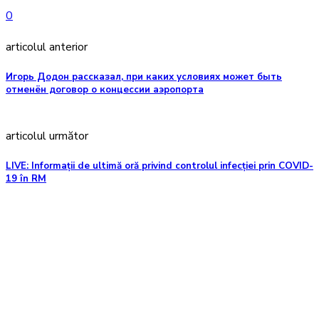
0
articolul anterior
Игорь Додон рассказал, при каких условиях может быть
отменён договор о концессии аэропорта
articolul următor
LIVE: Informații de ultimă oră privind controlul infecției prin COVID-
19 în RM