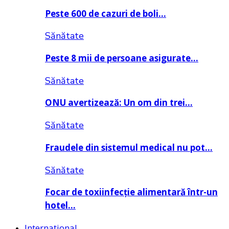
Peste 600 de cazuri de boli…
Sănătate
Peste 8 mii de persoane asigurate…
Sănătate
ONU avertizează: Un om din trei…
Sănătate
Fraudele din sistemul medical nu pot…
Sănătate
Focar de toxiinfecție alimentară într-un
hotel…
Internațional