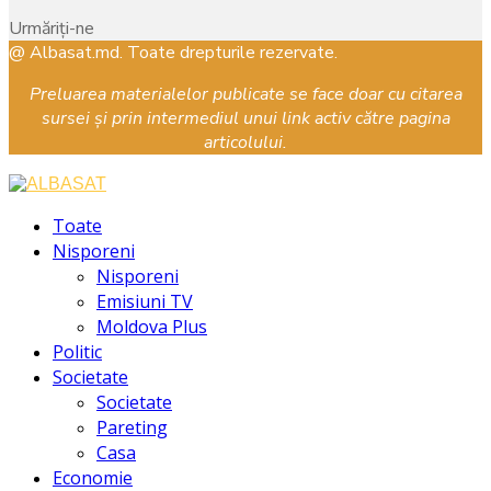
Urmăriți-ne
Facebook
Instagram
Youtube
@ Albasat.md. Toate drepturile rezervate.
Preluarea materialelor publicate se face doar cu citarea
sursei și prin intermediul unui link activ către pagina
articolului.
Facebook
Instagram
Youtube
Toate
Nisporeni
Nisporeni
Emisiuni TV
Moldova Plus
Politic
Societate
Societate
Pareting
Casa
Economie