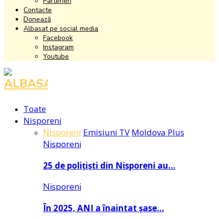
Parteneri
Contacte
Donează
Albasat pe social media
Facebook
Instagram
Youtube
Facebook
Instagram
Youtube
Toate
Nisporeni
Nisporeni
Emisiuni TV
Moldova Plus
Nisporeni
25 de polițiști din Nisporeni au…
Nisporeni
În 2025, ANI a înaintat șase…