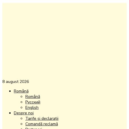
8 august 2026
Română
Română
Русский
English
Despre noi
Tarife și declarații
Comandă reclamă