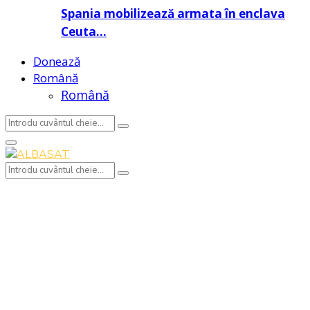
Spania mobilizează armata în enclava
Ceuta…
Donează
Română
Română
Search
Search
for:
Primary
Menu
Search
Search
for: