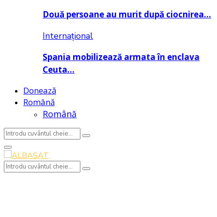
Două persoane au murit după ciocnirea…
Internațional
Spania mobilizează armata în enclava
Ceuta…
Donează
Română
Română
Search
Search
for:
Primary
Menu
Search
Search
for: