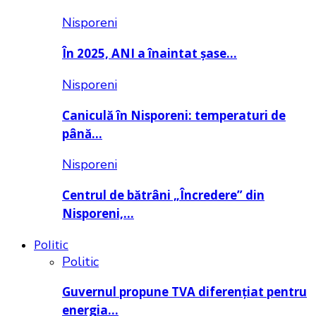
Nisporeni
În 2025, ANI a înaintat șase…
Nisporeni
Caniculă în Nisporeni: temperaturi de
până…
Nisporeni
Centrul de bătrâni „Încredere” din
Nisporeni,…
Politic
Politic
Guvernul propune TVA diferențiat pentru
energia…