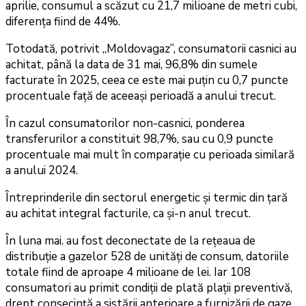
aprilie, consumul a scăzut cu 21,7 milioane de metri cubi,
diferența fiind de 44%.
Totodată, potrivit „Moldovagaz”, consumatorii casnici au
achitat, până la data de 31 mai, 96,8% din sumele
facturate în 2025, ceea ce este mai puțin cu 0,7 puncte
procentuale față de aceeași perioadă a anului trecut.
În cazul consumatorilor non-casnici, ponderea
transferurilor a constituit 98,7%, sau cu 0,9 puncte
procentuale mai mult în comparație cu perioada similară
a anului 2024.
Întreprinderile din sectorul energetic și termic din țară
au achitat integral facturile, ca și-n anul trecut.
În luna mai. au fost deconectate de la rețeaua de
distribuție a gazelor 528 de unități de consum, datoriile
totale fiind de aproape 4 milioane de lei. Iar 108
consumatori au primit condiții de plată plații preventivă,
drept consecință a sistării anterioare a furnizării de gaze,