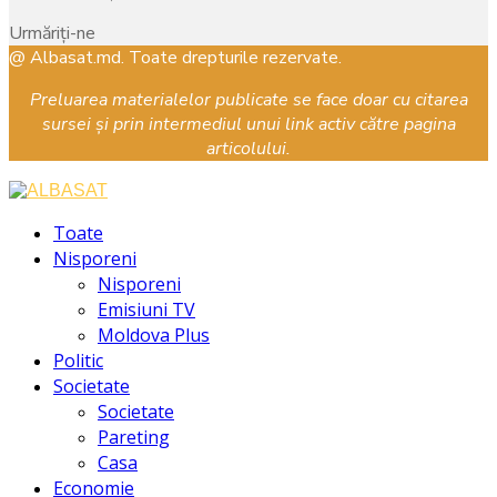
Urmăriți-ne
Facebook
Instagram
Youtube
@ Albasat.md. Toate drepturile rezervate.
Preluarea materialelor publicate se face doar cu citarea
sursei și prin intermediul unui link activ către pagina
articolului.
Facebook
Instagram
Youtube
Toate
Nisporeni
Nisporeni
Emisiuni TV
Moldova Plus
Politic
Societate
Societate
Pareting
Casa
Economie