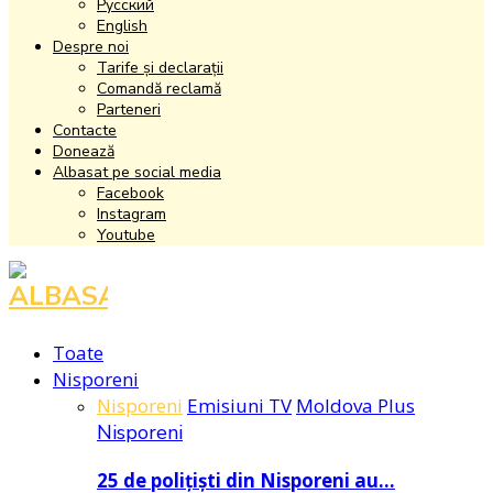
Русский
English
Despre noi
Tarife și declarații
Comandă reclamă
Parteneri
Contacte
Donează
Albasat pe social media
Facebook
Instagram
Youtube
Facebook
Instagram
Youtube
Toate
Nisporeni
Nisporeni
Emisiuni TV
Moldova Plus
Nisporeni
25 de polițiști din Nisporeni au…