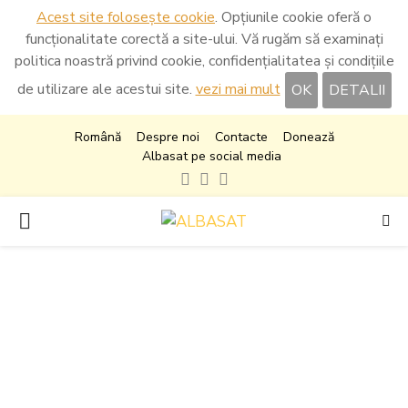
Acest site folosește cookie
. Opțiunile cookie oferă o
funcționalitate corectă a site-ului. Vă rugăm să examinați
politica noastră privind cookie, confidențialitatea și condițiile
de utilizare ale acestui site.
vezi mai mult
OK
DETALII
Română
Despre noi
Contacte
Donează
Albasat pe social media
Facebook
Instagram
Youtube
PRIMARY
MENU