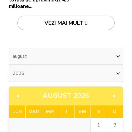
milioane...
VEZI MAI MULT
AUGUST 2026
«
»
LUN
MAR
MIE
J
VIN
S
D
1
2