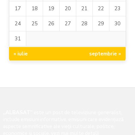
17
18
19
20
21
22
23
24
25
26
27
28
29
30
31
« iulie
septembrie »
„ALBASAT”
este un post de televiziune generalist,
include emisiuni informative, emisiuni care evidenţiază
aspecte semnificative ale vieţii culturale, politice,
economice şi sociale,
vezi mai multe detalii