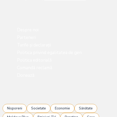
Despre noi
Parteneri
Tarife și declarații
Politica privind egalitatea de gen
Politica editorială
Comandă reclamă
Donează
Nisporeni
Societate
Economie
Sănătate